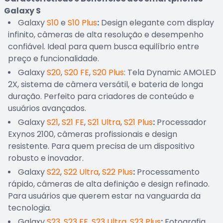
Galaxy S
Galaxy
S10
e
S10 Plus
:
Design elegante com display
infinito, câmeras de alta resolução e desempenho
confiável. Ideal para quem busca equilíbrio entre
preço e funcionalidade.
Galaxy
S20
,
S20 FE
,
S20 Plus
: Tela Dynamic AMOLED
2X, sistema de câmera versátil, e bateria de longa
duração. Perfeito para criadores de conteúdo e
usuários avançados.
Galaxy
S21
,
S21 FE
,
S21 Ultra
,
S21 Plus
:
Processador
Exynos 2100, câmeras profissionais e design
resistente. Para quem precisa de um dispositivo
robusto e inovador.
Galaxy
S22
,
S22 Ultra
,
S22 Plus
:
Processamento
rápido, câmeras de alta definição e design refinado.
Para usuários que querem estar na vanguarda da
tecnologia.
Galaxy
S23
,
S23 FE
,
S23 Ultra
,
S23 Plus
:
Fotografia