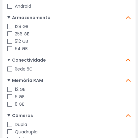
Android
Armazenamento
128 GB
256 GB
512 GB
64 GB
Conectividade
Rede 5G
Memória RAM
12 GB
6 GB
8 GB
Câmeras
Dupla
Quadrupla