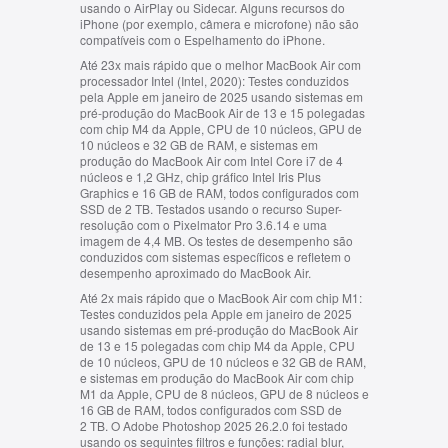
usando o AirPlay ou Sidecar. Alguns recursos do
iPhone (por exemplo, câmera e microfone) não são
compatíveis com o Espelhamento do iPhone.
Até 23x mais rápido que o melhor MacBook Air com
processador Intel (Intel, 2020):
Testes conduzidos
pela Apple em janeiro de 2025 usando sistemas em
pré-produção do MacBook Air de 13 e 15 polegadas
com chip M4 da Apple, CPU de 10 núcleos, GPU de
10 núcleos e 32 GB de RAM, e sistemas em
produção do MacBook Air com Intel Core i7 de 4
núcleos e 1,2 GHz, chip gráfico Intel Iris Plus
Graphics e 16 GB de RAM, todos configurados com
SSD de 2 TB. Testados usando o recurso Super-
resolução com o Pixelmator Pro 3.6.14 e uma
imagem de 4,4 MB. Os testes de desempenho são
conduzidos com sistemas específicos e refletem o
desempenho aproximado do MacBook Air.
Até 2x mais rápido que o MacBook Air com chip M1:
Testes conduzidos pela Apple em janeiro de 2025
usando sistemas em pré-produção do MacBook Air
de 13 e 15 polegadas com chip M4 da Apple, CPU
de 10 núcleos, GPU de 10 núcleos e 32 GB de RAM,
e sistemas em produção do MacBook Air com chip
M1 da Apple, CPU de 8 núcleos, GPU de 8 núcleos e
16 GB de RAM, todos configurados com SSD de
2 TB. O Adobe Photoshop 2025 26.2.0 foi testado
usando os seguintes filtros e funções: radial blur,