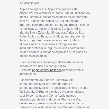
◊
Avisos legais
Apple Intelligence:
A Apple Intelligence está
disponível em versão beta, como uma atualização do
macOS Sequoia, em todos os modelos de Mac com
chip M1 e posterior, com a Siri e o idioma do
aparelho configurados em português (Brasil), chinês
(simplificado), inglês (Austrália, Canadá, Índia,
Irlanda, Nova Zelândia, Singapura, África do Sul,
Reino Unido ou Estados Unidos), francês, alemão,
italiano, japonês, coreano ou espanhol. Mais
idiomas serão adicionados ao longo do ano,
incluindo vietnamita. Alguns recursos podem não
estar disponíveis em todos os países ou regiões ou
em todos os idiomas.
Energia e bateria:
A duração da bateria varia de
acordo com o uso e a configuração.
Consulte
apple.com/br/batteries
para obter mais
informações.
Espelhamento do iPhone:
Disponível em
computadores Mac com chip da Apple e
computadores Mac com processador Intel e um chip
T2 Security. O iPhone e o Mac devem ter iniciado
sessão com a mesma Conta Apple usando
autenticação de dois fatores, o iPhone e o Mac
devem estar próximos um do outro e estar com o
Bluetooth e o Wi-Fi ativados, e o Mac não pode estar