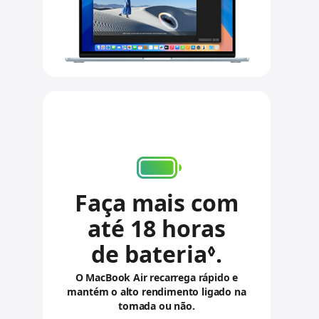
l
t
a
r
a
v
i
s
o
s
l
e
g
a
Faça mais com
i
até 18 horas
s
de bateria
.
.
◊
C
O MacBook Air recarrega rápido e
mantém o alto rendimento ligado na
o
tomada ou não.