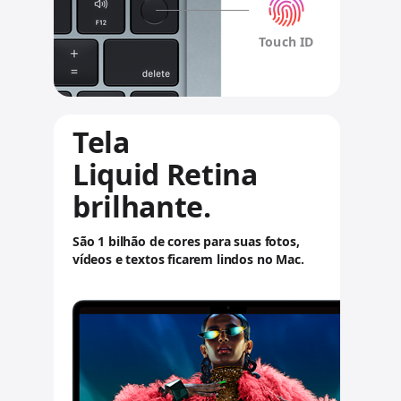
s
l
Touch ID
e
g
a
Tela
i
Liquid Retina
s
brilhante.
São 1 bilhão de cores para suas fotos,
vídeos e textos ficarem lindos no Mac.