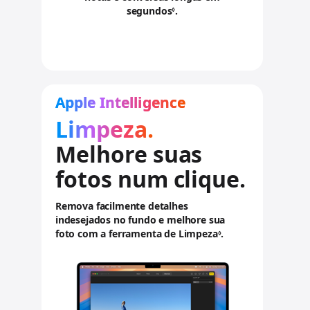
segundos
.
.
◊
C
o
n
s
u
l
Apple Intelligence
t
Limpeza.
a
r
Melhore suas
a
v
fotos num clique.
i
s
o
Remova facilmente detalhes
s
indesejados no fundo e melhore sua
l
foto com a ferramenta de Limpeza
.
.
◊
e
C
g
o
a
n
i
s
s
u