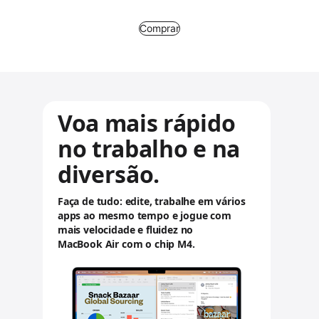
a
Comprar
r
a
v
i
Voa mais rápido
s
o
no trabalho e na
s
diversão.
l
e
Faça de tudo: edite, trabalhe em vários
apps ao mesmo tempo e jogue com
g
mais velocidade e fluidez no
a
MacBook Air com o chip M4.
i
s