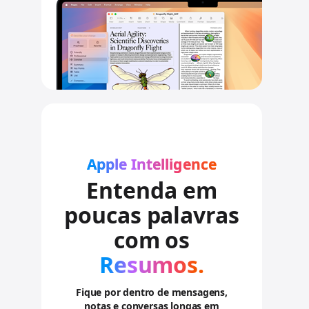
n
s
u
l
t
a
r
a
v
i
s
o
Apple Intelligence
s
Entenda em
l
e
poucas palavras
g
a
com os
i
Resumos.
s
Fique por dentro de mensagens,
notas e conversas longas em