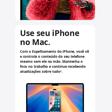
Use seu iPhone
no Mac.
Com o Espelhamento do iPhone, você vê
e controla o conteúdo do seu telefone
mesmo sem ele na mão. Mantenha o
foco no trabalho e continue recebendo
atualizações sobre tudo
C
.
◊
o
n
s
u
l
t
a
r