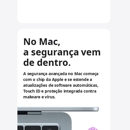
n
s
u
l
No Mac,
t
a segurança vem
a
de dentro.
r
A segurança avançada no Mac começa
a
com o chip da Apple e se estende a
v
atualizações de software automáticas,
Touch ID e proteção integrada contra
i
malware e vírus.
s
o