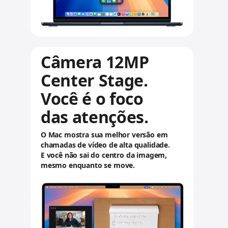
a
v
i
s
o
Câmera 12MP
s
l
Center Stage.
e
g
Você é o foco
a
das atenções.
i
s
O Mac mostra sua melhor versão em
chamadas de vídeo de alta qualidade.
E você não sai do centro da imagem,
mesmo enquanto se move.