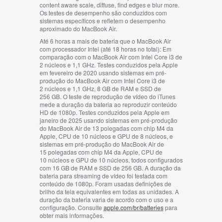
content aware scale, diffuse, find edges e blur more.
Os testes de desempenho são conduzidos com
sistemas específicos e refletem o desempenho
aproximado do MacBook Air.
Até 6 horas a mais de bateria que o MacBook Air
com processador Intel (até 18 horas no total):
Em
comparação com o MacBook Air com Intel Core i3 de
2 núcleos e 1,1 GHz. Testes conduzidos pela Apple
em fevereiro de 2020 usando sistemas em pré-
produção do MacBook Air com Intel Core i3 de
2 núcleos e 1,1 GHz, 8 GB de RAM e SSD de
256 GB. O teste de reprodução de vídeo do iTunes
mede a duração da bateria ao reproduzir conteúdo
HD de 1080p. Testes conduzidos pela Apple em
janeiro de 2025 usando sistemas em pré-produção
do MacBook Air de 13 polegadas com chip M4 da
Apple, CPU de 10 núcleos e GPU de 8 núcleos, e
sistemas em pré-produção do MacBook Air de
15 polegadas com chip M4 da Apple, CPU de
10 núcleos e GPU de 10 núcleos, todos configurados
com 16 GB de RAM e SSD de 256 GB. A duração da
bateria para streaming de vídeo foi testada com
conteúdo de 1080p. Foram usadas definições de
brilho da tela equivalentes em todas as unidades. A
duração da bateria varia de acordo com o uso e a
configuração. Consulte
apple.com/br/batteries
para
obter mais informações.