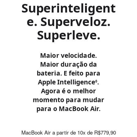
Superinteligent
e. Superveloz.
Superleve.
Maior velocidade.
Maior duração da
bateria. E feito para
Apple Intelligence
C
.
◊
Agora é o melhor
o
momento para mudar
n
para o MacBook Air.
s
u
l
MacBook Air a partir de 10x de R$779,90
t