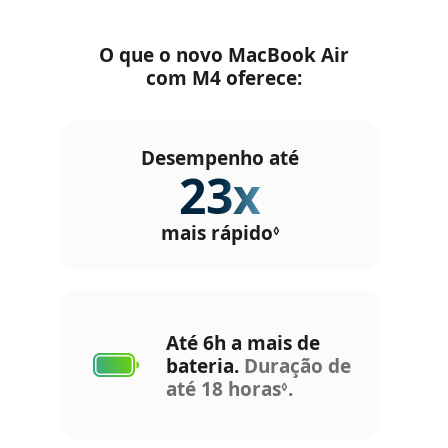
O que o novo MacBook Air
com M4 oferece:
Desempenho até
23x
mais rápido
C
◊
o
n
s
u
Até 6h a mais de
l
bateria.
Duração de
t
até 18 horas
C
.
◊
a
o
r
n
a