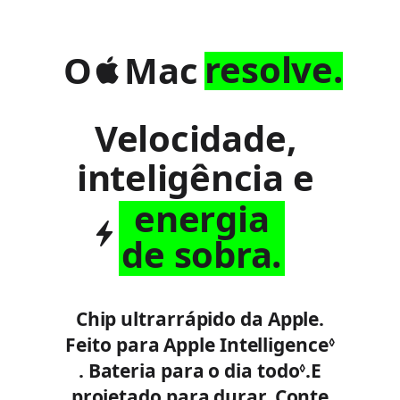
resolve.
O
Mac
Velocidade,
inteligência e
energia
de sobra.
Chip ultrarrápido da Apple.
Feito para Apple Intelligence
◊
C
.
Bateria para o dia todo
C
.
E
◊
projetado para durar. Conte
o
o