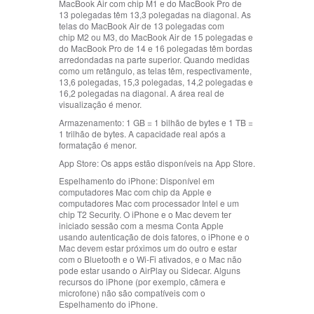
MacBook Air com chip M1 e do MacBook Pro de
13 polegadas têm 13,3 polegadas na diagonal. As
telas do MacBook Air de 13 polegadas com
chip M2 ou M3, do MacBook Air de 15 polegadas e
do MacBook Pro de 14 e 16 polegadas têm bordas
arredondadas na parte superior. Quando medidas
como um retângulo, as telas têm, respectivamente,
13,6 polegadas, 15,3 polegadas, 14,2 polegadas e
16,2 polegadas na diagonal. A área real de
visualização é menor.
Armazenamento:
1 GB = 1 bilhão de bytes e 1 TB =
1 trilhão de bytes. A capacidade real após a
formatação é menor.
App Store:
Os apps estão disponíveis na App Store.
Espelhamento do iPhone:
Disponível em
computadores Mac com chip da Apple e
computadores Mac com processador Intel e um
chip T2 Security. O iPhone e o Mac devem ter
iniciado sessão com a mesma Conta Apple
usando autenticação de dois fatores, o iPhone e o
Mac devem estar próximos um do outro e estar
com o Bluetooth e o
Wi-Fi
ativados, e o Mac não
pode estar usando o AirPlay ou Sidecar. Alguns
recursos do iPhone (por exemplo, câmera e
microfone) não são compatíveis com o
Espelhamento do iPhone.