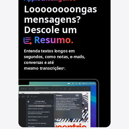
i
Loooooooongas
s
o
mensagens?
s
l
Descole um
e
g
Resumo.
a
i
Entenda textos longos em
s
segundos, como notas, e-mails,
conversas e até
mesmo transcrições
.
.
◊
C
o
n
s
u
l
t
a
r
a