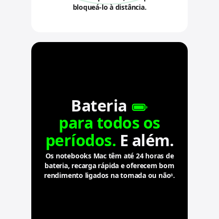
bloqueá-lo à distância.
Bateria
para todos os
períodos.
E além.
Os notebooks Mac têm até 24 horas de
bateria, recarga rápida e oferecem bom
rendimento ligados na tomada ou não
.
.
◊
C
o
n
s