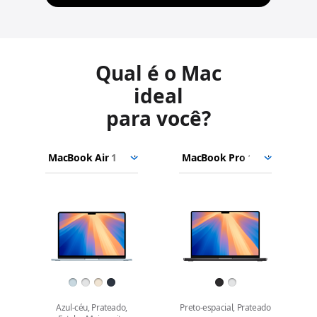
Qual é o Mac
ideal
para você?
MacBook Air
Escolha
Selecionar
Selecionar
13 pol. (M4)
os
um
um
MacBook Air
modelos
modelo
modelo
15 pol. (M4)
Imagens
para
comparar.
Cor
Azul-céu, Prateado,
Preto-espacial, Prateado