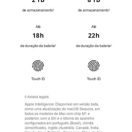
armazenamento
de armazenamento
C
de armazenamento
C
◊
◊
o
o
n
n
s
s
Até
Até
Bateria
u
u
l
l
18h
22h
t
t
a
a
de duração da bateria
C
de duração da bateria
C
◊
◊
r
r
o
o
a
a
n
n
v
v
s
s
i
i
Conectividade
u
u
s
s
l
l
o
o
t
t
s
s
Touch ID
a
Touch ID
a
l
l
r
r
e
e
a
a
g
g
v
v
a
a
◊
Avisos legais
i
i
i
i
s
s
Apple Intelligence:
Disponível em versão beta,
s
s
o
o
como uma atualização do macOS Sequoia, em
.
.
s
s
todos os modelos de Mac com chip M1 e
l
l
posterior, com a Siri e o idioma do aparelho
e
e
configurados em português (Brasil), chinês
g
g
(simplificado), inglês (Austrália, Canadá, Índia,
a
a