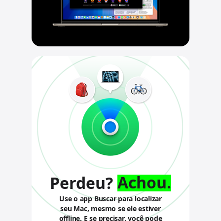
a
r
a
v
i
s
o
s
l
e
g
a
i
s
Achou.
Perdeu?
Use o app Buscar para localizar
seu Mac, mesmo se ele estiver
offline.
E se precisar, você pode