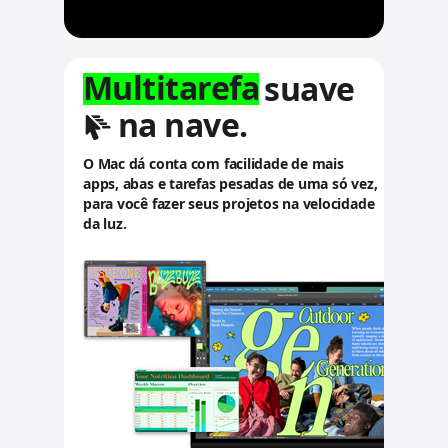
u
l
t
a
Multitarefa
suave
r
a
na nave.
v
i
O Mac dá conta com facilidade de mais
s
apps, abas e tarefas pesadas de uma só vez,
o
para você fazer seus projetos na velocidade
s
da luz.
l
e
g
a
i
s