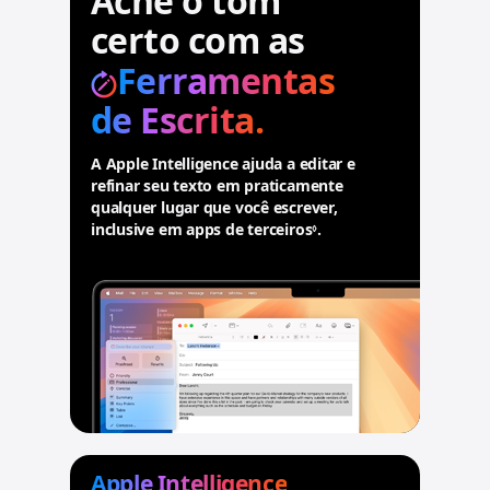
Ache o tom
e
certo com as
g
a
Ferramentas
i
de Escrita.
s
A Apple Intelligence ajuda a editar e
refinar seu texto em praticamente
qualquer lugar que você escrever,
inclusive em apps de terceiros
.
.
◊
C
o
n
s
u
l
t
a
r
a
v
Apple Intelligence