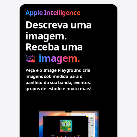
v
i
Apple Intelligence
s
Descreva uma
o
s
imagem.
l
e
Receba uma
g
a
imagem.
i
s
Peça e o Image Playground cria
imagens sob medida para o
panfleto da sua banda, eventos,
grupos de estudo e muito mais
.
.
◊
C
o
n
s
u
l
t