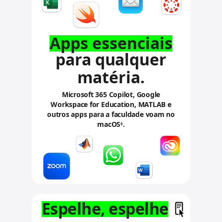
g
g
a
a
i
i
Apps essenciais
s
s
para qualquer
.
.
matéria.
Microsoft 365 Copilot, Google
Workspace for Education, MATLAB
e
outros apps para a faculdade voam no
macOS
.
.
◊
C
o
n
s
u
l
t
Espelhe, espelhe
a
r