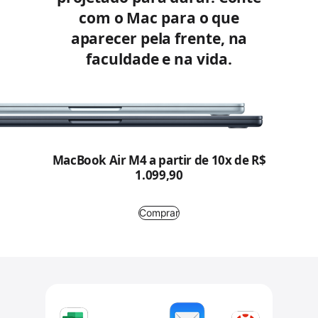
n
com o Mac para o que
n
s
aparecer pela frente,
na
s
u
faculdade e na vida.
u
l
l
t
t
a
a
r
r
MacBook Air M4 a partir de 10x de R$
a
a
1.099,90
v
v
i
i
Comprar
s
s
o
o
s
s
l
l
e
e