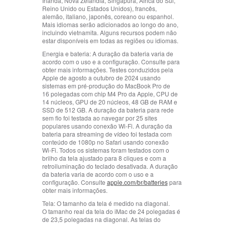
Irlanda, Nova Zelândia, Singapura, África do Sul,
i
i
Reino Unido ou Estados Unidos), francês,
s
s
alemão, italiano, japonês, coreano ou espanhol.
.
.
Mais idiomas serão adicionados ao longo do ano,
incluindo vietnamita. Alguns recursos podem não
estar disponíveis em todas as regiões ou idiomas.
Energia e bateria:
A duração da bateria varia de
acordo com o uso e a configuração. Consulte para
obter mais informações. Testes conduzidos pela
Apple de agosto a outubro de 2024 usando
sistemas em pré-produção do MacBook Pro de
16 polegadas com chip M4 Pro da Apple, CPU de
14 núcleos, GPU de 20 núcleos, 48 GB de RAM e
SSD de 512 GB. A duração da bateria para rede
sem fio foi testada ao navegar por 25 sites
populares usando conexão
Wi-Fi
. A duração da
bateria para streaming de vídeo foi testada com
conteúdo de 1080p no Safari usando conexão
Wi-Fi
. Todos os sistemas foram testados com o
brilho da tela ajustado para 8 cliques e com a
retroiluminação do teclado desativada. A duração
da bateria varia de acordo com o uso e a
configuração. Consulte
apple.com/br/batteries
para
obter mais informações.
Tela:
O tamanho da tela é medido na diagonal.
O tamanho real da tela do iMac de 24 polegadas é
de 23,5 polegadas na diagonal. As telas do