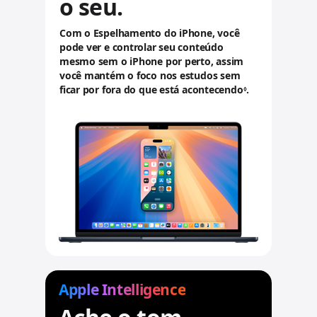
o seu.
a
v
i
Com o Espelhamento do iPhone, você
s
pode ver e controlar seu conteúdo
o
mesmo sem o iPhone por perto, assim
s
você mantém o foco nos estudos sem
l
ficar por fora do que está acontecendo
.
.
◊
e
C
g
o
a
n
i
s
s
u
l
t
a
r
a
v
i
s
Apple Intelligence
o
s
l