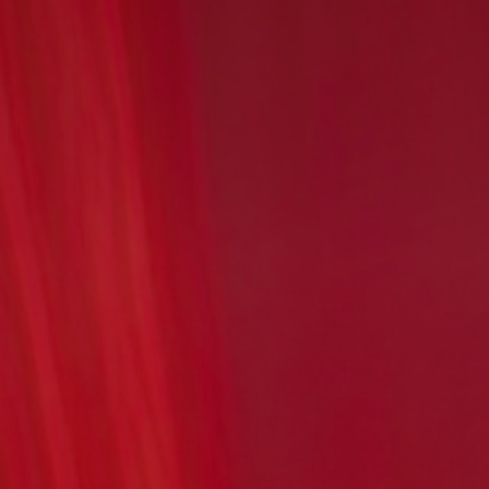
Série Creator
SanDisk Extreme
Sandis