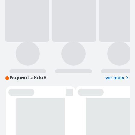
Esquenta 8do8

ver mais