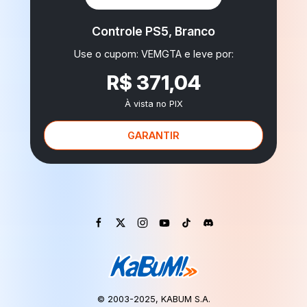
Controle PS5, Branco
Use o cupom: VEMGTA e leve por:
R$ 371,04
À vista no PIX
GARANTIR
© 2003-2025, KABUM S.A.