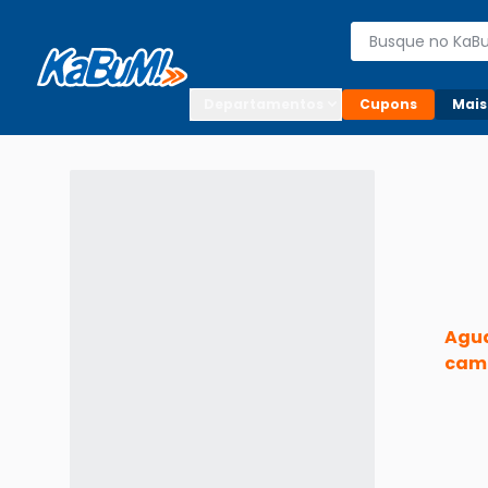
Enviar para:

Buscar produto
Digite o CEP

Departamentos
Cupons
Mais
Agua
cam