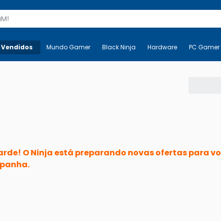
s
 Vendidos
Mais-v-
Mundo Gamer
Mundo Gamer
Black Ninja
Black Ninja
Hardware
Hardware
PC Gamer
rde! O Ninja está preparando novas ofertas para vo
panha.