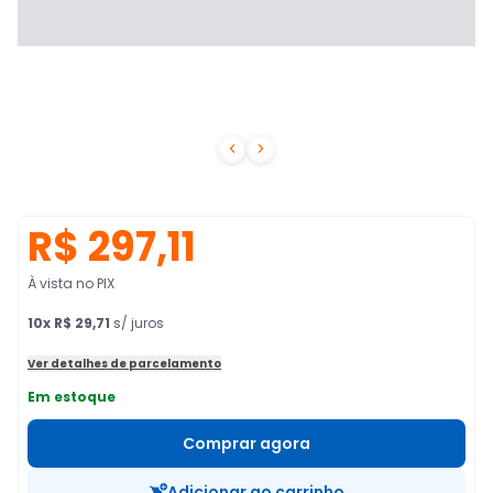


R$ 297,11
À vista no PIX
10
x
R$ 29,71
s/ juros
Ver detalhes de parcelamento
Em estoque
Comprar agora
Adicionar ao carrinho