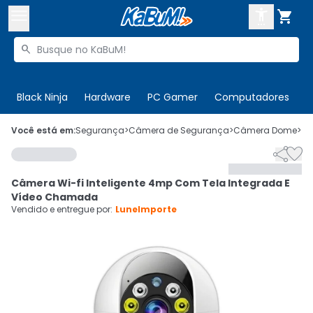



Buscar produtos


Enviar para:
Digite o CEP
Black Ninja
Hardware
PC Gamer
Computadores
P

Olá. Acesse sua conta
Você está em:
Segurança
>
Câmera de Segurança
>
Câmera Dome
>
C


ENTRE

Departamentos
Câmera Wi-fi Inteligente 4mp Com Tela Integrada E
CADASTRE-SE
Cupons

Vídeo Chamada
Vendido e entregue por:
LuneImporte
Mais Vendidos

Ativar tradutor em libras
