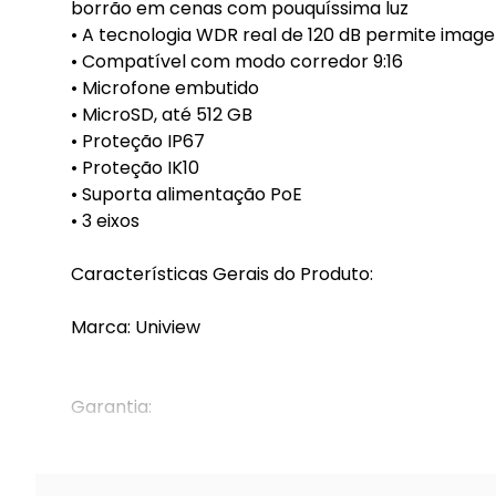
borrão em cenas com pouquíssima luz
• A tecnologia WDR real de 120 dB permite imag
• Compatível com modo corredor 9:16
• Microfone embutido
• MicroSD, até 512 GB
• Proteção IP67
• Proteção IK10
• Suporta alimentação PoE
• 3 eixos
Características Gerais do Produto:
Marca: Uniview
Garantia:
1 ano