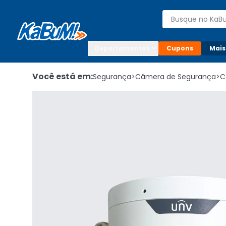
Enviar para:

Buscar produto
Digite o CEP

Departamentos
Cupons
Mais
Você está em:
Segurança
>
Câmera de Segurança
>
C