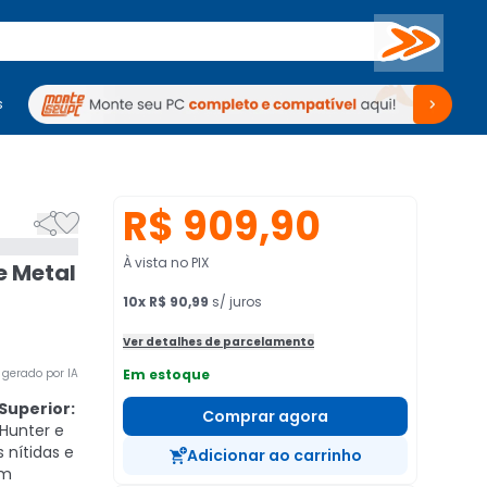
Buscar
s
mputadores
Periféricos
Periféricos
TV
Venda no KaBuM!
TV
Venda no KaBuM!
R$ 909,90


À vista no PIX
e Metal
10
x
R$ 90,99
s/ juros
Ver detalhes de parcelamento
gerado por IA
Em estoque
Superior:
Comprar agora
rHunter e
 nítidas e
Adicionar ao carrinho
em