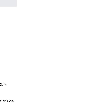
20 ×
eitos de