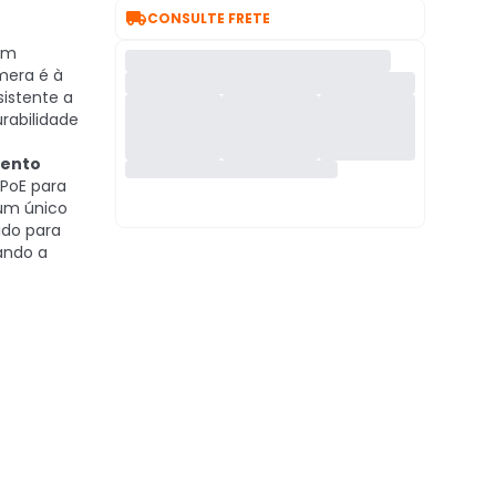

CONSULTE FRETE
om
âmera é à
sistente a
rabilidade
mento
PoE para
um único
ido para
tando a