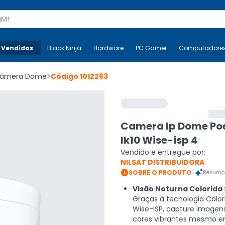
s
 Vendidos
Mais-v-
Black Ninja
Black Ninja
Hardware
Hardware
PC Gamer
PC Gamer
Computadore
Co
âmera Dome
>
Código
1012263
Camera Ip Dome Po
Ik10 Wise-isp 4
Vendido e entregue por:
NILSAT DISTRIBUIDORA

SOBRE O PRODUTO
Resumo 
Visão Noturna Colorida 
Graças à tecnologia Colo
Wise-ISP, capture imagens
cores vibrantes mesmo 