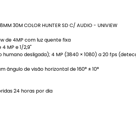
2.8MM 30M COLOR HUNTER SD C/ AUDIO - UNIVIEW
w de 4MP com luz quente fixa
4 MP e 1/2,9"
o humano desligada); 4 MP (3840 × 1080) a 20 fps (dete
m ângulo de visão horizontal de 160° ± 10°
ridas 24 horas por dia