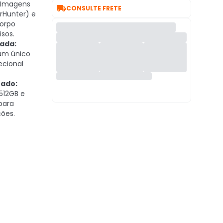
Imagens

CONSULTE FRETE
orHunter) e
corpo
sos.
cada:
um único
ecional
ado:
512GB e
para
ões.