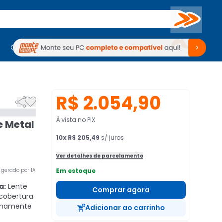
Buscar
PC Gamer
Computadores
Computadores
Periféricos
Periféricos
TV
Venda no KaBuM!
TV
Venda no KaBuM!
R$ 2.054,90


À vista no PIX
e Metal
10
x
R$ 205,49
s/ juros
Ver detalhes de parcelamento
gerado por IA
Em estoque
a:
Lente
Comprar agora
 cobertura
emamente
Adicionar ao carrinho