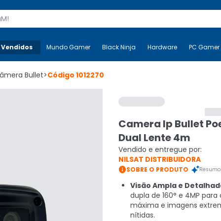
s
 Vendidos
Mais-v-
Mundo Gamer
Mundo Gamer
Black Ninja
Black Ninja
Hardware
Hardware
PC Gamer
âmera Bullet
>
Código
1012270
Camera Ip Bullet Po
Dual Lente 4m
Vendido e entregue por:
NILSAT DISTRIBUIDORA

SOBRE O PRODUTO
Resumo 
Visão Ampla e Detalhad
dupla de 160° e 4MP para
máxima e imagens extr
nítidas.