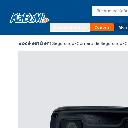
Enviar para:

Buscar produto
Digite o CEP

Departamentos
Cupons
Mais
Você está em:
Segurança
>
Câmera de Segurança
>
C