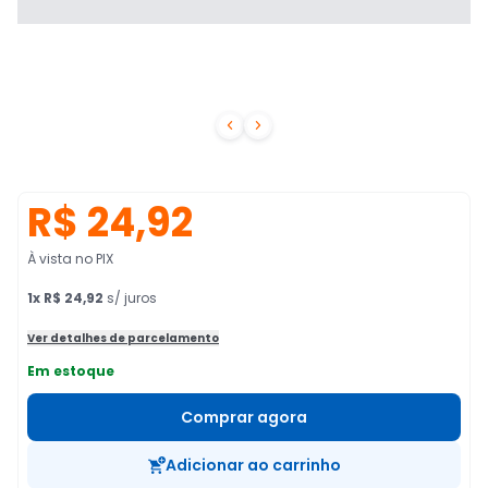


R$ 24,92
À vista no PIX
1
x
R$ 24,92
s/ juros
Ver detalhes de parcelamento
Em estoque
Comprar agora
Adicionar ao carrinho