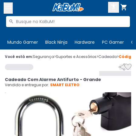



Buscar produtos


Enviar para:
Digite o CEP
Mundo Gamer
Black Ninja
Hardware
PC Gamer
C

Olá. Acesse sua conta
Você está em:
Segurança
>
Suportes e Acessórios
>
Cadeado
>
Código


ENTRE

Departamentos
Cadeado Com Alarme Antifurto - Grande
CADASTRE-SE
Cupons

Vendido e entregue por:
SMART ELETRO
Mais Vendidos

Ativar tradutor em libras
