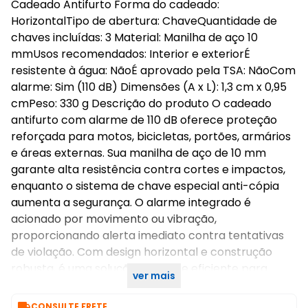
Cadeado Antifurto Forma do cadeado:
HorizontalTipo de abertura: ChaveQuantidade de
chaves incluídas: 3 Material: Manilha de aço 10
mmUsos recomendados: Interior e exteriorÉ
resistente à água: NãoÉ aprovado pela TSA: NãoCom
alarme: Sim (110 dB) Dimensões (A x L): 1,3 cm x 0,95
cmPeso: 330 g Descrição do produto O cadeado
antifurto com alarme de 110 dB oferece proteção
reforçada para motos, bicicletas, portões, armários
e áreas externas. Sua manilha de aço de 10 mm
garante alta resistência contra cortes e impactos,
enquanto o sistema de chave especial anti-cópia
aumenta a segurança. O alarme integrado é
acionado por movimento ou vibração,
proporcionando alerta imediato contra tentativas
de violação. Com design horizontal e construção
robusta, é uma solução prática e eficiente para
ver mais
proteger bens em ambientes internos ou externos.

CONSULTE FRETE