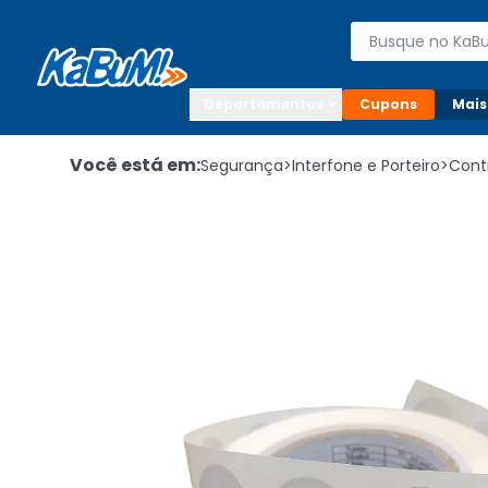
Enviar para:

Buscar produto
Digite o CEP

Departamentos
Cupons
Mais
Você está em:
Segurança
>
Interfone e Porteiro
>
Cont