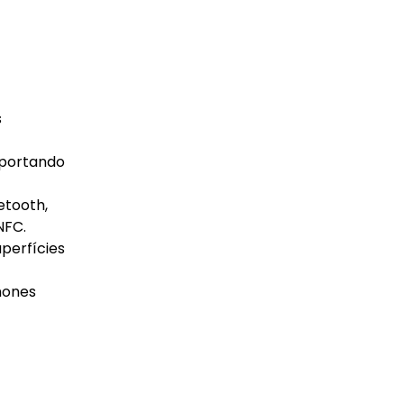
s
uportando
etooth,
NFC.
perfícies
hones