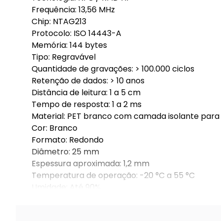
Frequência: 13,56 MHz
Chip: NTAG213
Protocolo: ISO 14443-A
Memória: 144 bytes
Tipo: Regravável
Quantidade de gravações: > 100.000 ciclos
Retenção de dados: > 10 anos
Distância de leitura: 1 a 5 cm
Tempo de resposta: 1 a 2 ms
Material: PET branco com camada isolante para
Cor: Branco
Formato: Redondo
Diâmetro: 25 mm
Espessura aproximada: 1,2 mm
Temperatura de operação: -20 °C a 55 °C
Umidade: Até 90%
Compatibilidade: Smartphones com NFC (Android