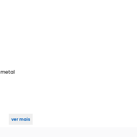
 metal
ver mais
 e iOS via app)