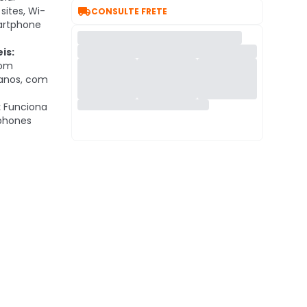

sites, Wi-
CONSULTE FRETE
martphone
is:
com
 anos, com
:
Funciona
phones