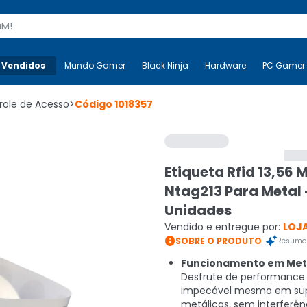
s
 Vendidos
Mais-v-
Mundo Gamer
Mundo Gamer
Black Ninja
Black Ninja
Hardware
Hardware
PC Gamer
role de Acesso
>
Código
1018357
Etiqueta Rfid 13,56 
Ntag213 Para Metal 
Unidades
Vendido e entregue por:
LOJA

SOBRE O PRODUTO
Resumo 
Funcionamento em Met
Desfrute de performance
impecável mesmo em sup
metálicas, sem interferên