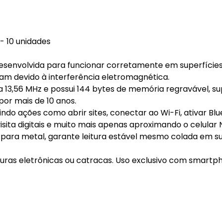
- 10 unidades
desenvolvida para funcionar corretamente em superfície
m devido à interferência eletromagnética.
 13,56 MHz e possui 144 bytes de memória regravável, s
or mais de 10 anos.
do ações como abrir sites, conectar ao Wi-Fi, ativar Blu
isita digitais e muito mais apenas aproximando o celular 
ara metal, garante leitura estável mesmo colada em su
duras eletrônicas ou catracas. Uso exclusivo com smartp