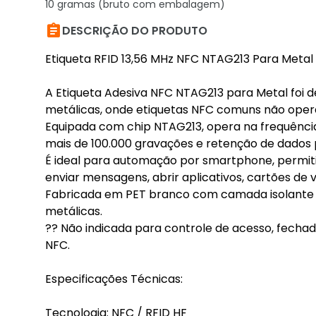
10 gramas (bruto com embalagem)

DESCRIÇÃO DO PRODUTO
Etiqueta RFID 13,56 MHz NFC NTAG213 Para Metal 
A Etiqueta Adesiva NFC NTAG213 para Metal foi 
metálicas, onde etiquetas NFC comuns não opera
Equipada com chip NTAG213, opera na frequência
mais de 100.000 gravações e retenção de dados p
É ideal para automação por smartphone, permitin
enviar mensagens, abrir aplicativos, cartões de v
Fabricada em PET branco com camada isolante p
metálicas.
?? Não indicada para controle de acesso, fecha
NFC.
Especificações Técnicas:
Tecnologia: NFC / RFID HF