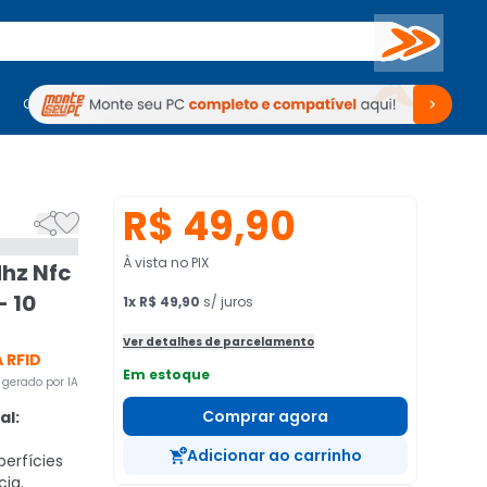
Buscar
PC Gamer
Computadores
Computadores
Periféricos
Periféricos
TV
Venda no KaBuM!
TV
Venda no KaBuM!
R$ 49,90


À vista no PIX
Mhz Nfc
- 10
1
x
R$ 49,90
s/ juros
Ver detalhes de parcelamento
 RFID
Em estoque
gerado por IA
Comprar agora
al:
Adicionar ao carrinho
erfícies
cia.