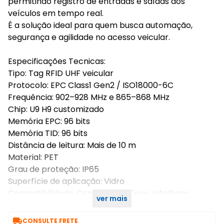
permitindo registro de entradas e saídas dos
veículos em tempo real.
É a solução ideal para quem busca automação,
segurança e agilidade no acesso veicular.
Especificações Tecnicas:
Tipo: Tag RFID UHF veicular
Protocolo: EPC Class1 Gen2 / ISO18000-6C
Frequência: 902–928 MHz e 865–868 MHz
Chip: U9 H9 customizado
Memória EPC: 96 bits
Memória TID: 96 bits
Distância de leitura: Mais de 10 m
Material: PET
Grau de proteção: IP65
Superfície de aplicação: Vidro
Compatibilidade: Control iD, ZKTeco, Intelbras
ver mais
Quantidade: 10 unidades

CONSULTE FRETE