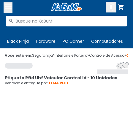



Buscar produtos


Enviar para:
Digite o CEP
Black Ninja
Hardware
PC Gamer
Computadores
P

Olá. Acesse sua conta
Você está em:
Segurança
>
Interfone e Porteiro
>
Controle de Acesso
>
Có


ENTRE

Departamentos
Etiqueta Rfid Uhf Veicular Control Id - 10 Unidades
CADASTRE-SE
Cupons

Vendido e entregue por:
LOJA RFID
Mais Vendidos

Ativar tradutor em libras
