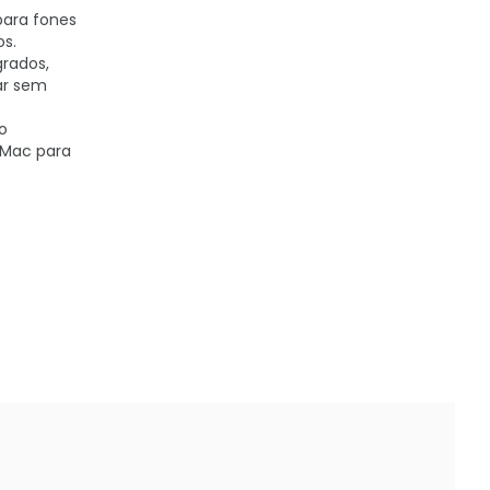
para fones
os.
rados,
ar sem
o
 Mac para