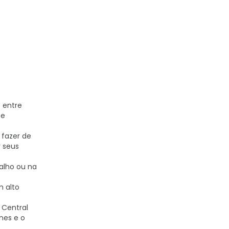
 entre
ne
 fazer de
 seus
alho ou na
m alto
 Central
nes e o