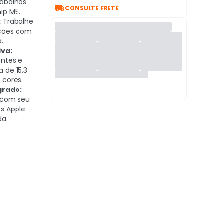
rabalhos

CONSULTE FRETE
hip M5.
:
Trabalhe
ções com
.
iva:
antes e
 de 15,3
 cores.
grado:
 com seu
os Apple
da.