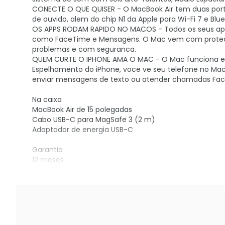
CONECTE O QUE QUISER - O MacBook Air tem duas port
de ouvido, alem do chip N1 da Apple para Wi-Fi 7 e B
OS APPS RODAM RAPIDO NO MACOS - Todos os seus apps
como FaceTime e Mensagens. O Mac vem com protecao 
problemas e com seguranca.
QUEM CURTE O IPHONE AMA O MAC - O Mac funciona em
Espelhamento do iPhone, voce ve seu telefone no Mac 
enviar mensagens de texto ou atender chamadas Fa
Na caixa
MacBook Air de 15 polegadas
Cabo USB-C para MagSafe 3 (2 m)
Adaptador de energia USB-C
Garantia
12 meses
NÃO FATURAMOS PARA CNPJ