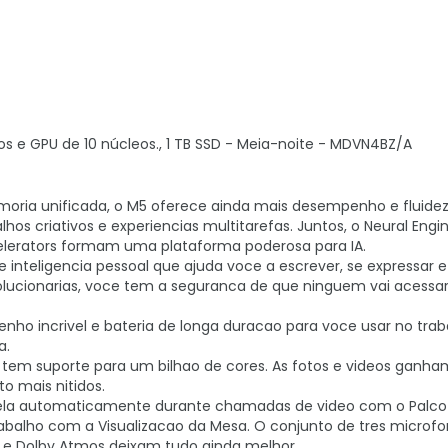
s e GPU de 10 núcleos., 1 TB SSD - Meia-noite - MDVN4BZ/A
ia unificada, o M5 oferece ainda mais desempenho e fluidez
os criativos e experiencias multitarefas. Juntos, o Neural Engi
lerators formam uma plataforma poderosa para IA.
e inteligencia pessoal que ajuda voce a escrever, se expressar e
lucionarias, voce tem a seguranca de que ninguem vai acessar
ho incrivel e bateria de longa duracao para voce usar no trab
a.
na tem suporte para um bilhao de cores. As fotos e videos ganha
to mais nitidos.
tela automaticamente durante chamadas de video com o Palco
alho com a Visualizacao da Mesa. O conjunto de tres microfo
l e Dolby Atmos deixam tudo ainda melhor.