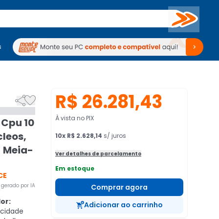
Buscar
s
mputadores
Periféricos
Periféricos
TV
Venda no KaBuM!
TV
Venda no KaBuM!
R$ 26.281,43


À vista no PIX
 Cpu 10
cleos,
10
x
R$ 2.628,14
s/ juros
- Meia-
Ver detalhes de parcelamento
Em estoque
CE
gerado por IA
Comprar agora
or:
Adicionar ao carrinho
ocidade