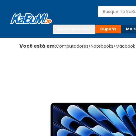
Enviar para:

Buscar produto
Digite o CEP

Departamentos
Cupons
Mais
Você está em:
Computadores
>
Notebooks
>
Macbook