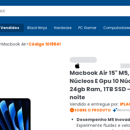
s
 Vendidos
Mais-v-
Black Ninja
Black Ninja
Hardware
Hardware
PC Gamer
PC Gamer
Computadore
Co
>
Macbook Air
>
Código
1019641
Macbook Air 15" M5,
Núcleos E Gpu 10 Nú
24gb Ram, 1TB SSD 
noite
Vendido e entregue por:
IPLA

SOBRE O PRODUTO
Resumo 
Desempenho M5 Inovad
Experimente fluidez e vel