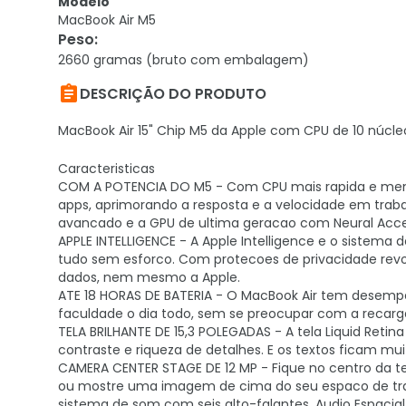
Modelo
MacBook Air M5
Peso
:
2660 gramas (bruto com embalagem)

DESCRIÇÃO DO PRODUTO
MacBook Air 15" Chip M5 da Apple com CPU de 10 núcleo
Caracteristicas
COM A POTENCIA DO M5 - Com CPU mais rapida e memor
apps, aprimorando a resposta e a velocidade em trabalh
avancado e a GPU de ultima geracao com Neural Acce
APPLE INTELLIGENCE - A Apple Intelligence e o sistema d
tudo sem esforco. Com protecoes de privacidade revo
dados, nem mesmo a Apple.
ATE 18 HORAS DE BATERIA - O MacBook Air tem desempen
faculdade o dia todo, sem se preocupar com a recarg
TELA BRILHANTE DE 15,3 POLEGADAS - A tela Liquid Reti
contraste e riqueza de detalhes. E os textos ficam mui
CAMERA CENTER STAGE DE 12 MP - Fique no centro da 
ou mostre uma imagem de cima do seu espaco de trab
sistema de som com seis alto-falantes, Audio Espacia