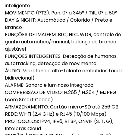
inteligente
MOVIMENTO (PTZ): Pan: 0° a 345° / Tilt: 0° a 80°
DAY & NIGHT: Automático / Colorido / Preto e
Branco
FUNÇÕES DE IMAGEM: BLC, HLC, WDR, controle de
ganho automático/manual, balanço de branco
ajustável
FUNÇÕES INTELIGENTES: Detecção de humanos,
autotracking, detecção de movimento
ÁUDIO: Microfone e alto-falante embutidos (áudio
bidirecional)
ALARME: Sonoro e luminoso integrado
COMPRESSÃO DE VÍDEO: H.265 / H.264 / MJPEG
(com Smart Codec)
ARMAZENAMENTO: Cartão micro-SD até 256 GB
REDE: Wi-Fi (2.4 GHz) e RJ45 (10/100 Mbps)
PROTOCOLOS: IPv4, IPv6, RTSP, ONVIF (S, T, G),
Intelbras Cloud