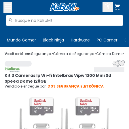



Buscar produtos


Enviar para:
Digite o CEP
Mundo Gamer
Black Ninja
Hardware
PC Gamer
C

Olá. Acesse sua conta
Você está em:
Segurança
>
Câmera de Segurança
>
Câmera Dome
>
C


ENTRE

Departamentos
Kit 3 Câmeras Ip Wi-fi Intelbras Vipw 1300 Mini Sd
CADASTRE-SE
Cupons

Speed Dome 128GB
Vendido e entregue por:
DGS SEGURANÇA ELETRÔNICA
Mais Vendidos

Ativar tradutor em libras
