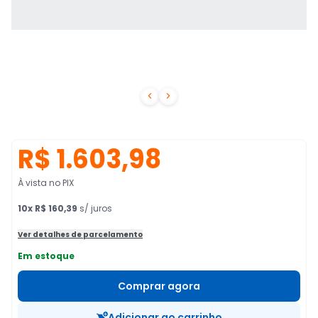


R$ 1.603,98
À vista no PIX
10
x
R$ 160,39
s/ juros
Ver detalhes de parcelamento
Em estoque
Comprar agora
Adicionar ao carrinho