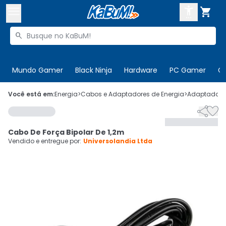



Buscar produtos


Enviar para:
Digite o CEP
Mundo Gamer
Black Ninja
Hardware
PC Gamer
C

Olá. Acesse sua conta
Você está em:
Energia
>
Cabos e Adaptadores de Energia
>
Adaptadores


ENTRE

Departamentos
Cabo De Força Bipolar De 1,2m
CADASTRE-SE
Cupons

Vendido e entregue por:
Universolandia Ltda
Mais Vendidos

Ativar tradutor em libras
