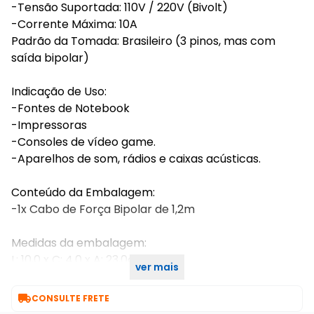
-Tensão Suportada: 110V / 220V (Bivolt)
-Corrente Máxima: 10A
Padrão da Tomada: Brasileiro (3 pinos, mas com
saída bipolar)
Indicação de Uso:
-Fontes de Notebook
-Impressoras
-Consoles de vídeo game.
-Aparelhos de som, rádios e caixas acústicas.
Conteúdo da Embalagem:
-1x Cabo de Força Bipolar de 1,2m
Medidas da embalagem:
L: 10,0 x C: 4,0 x A: 23,0cm
ver mais
Peso do Produto: 60g

CONSULTE FRETE