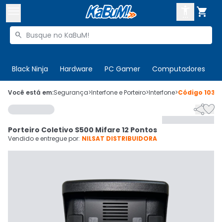



Buscar produtos


Enviar para:
Digite o CEP
Black Ninja
Hardware
PC Gamer
Computadores
P

Olá. Acesse sua conta
Você está em:
Segurança
>
Interfone e Porteiro
>
Interfone
>
Código
1034


ENTRE

Departamentos
Porteiro Coletivo S500 Mifare 12 Pontos
CADASTRE-SE
Cupons

Vendido e entregue por:
NILSAT DISTRIBUIDORA
Mais Vendidos

Ativar tradutor em libras
