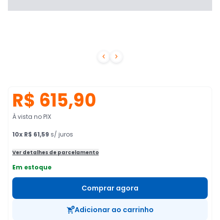


R$ 615,90
À vista no PIX
10
x
R$ 61,59
s/ juros
Ver detalhes de parcelamento
Em estoque
Comprar agora
Adicionar ao carrinho