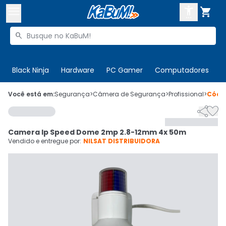



Buscar produtos


Enviar para:
Digite o CEP
Black Ninja
Hardware
PC Gamer
Computadores
P

Olá. Acesse sua conta
Você está em:
Segurança
>
Câmera de Segurança
>
Profissional
>
Códi


ENTRE

Departamentos
Camera Ip Speed Dome 2mp 2.8-12mm 4x 50m
CADASTRE-SE
Cupons

Vendido e entregue por:
NILSAT DISTRIBUIDORA
Mais Vendidos

Ativar tradutor em libras
