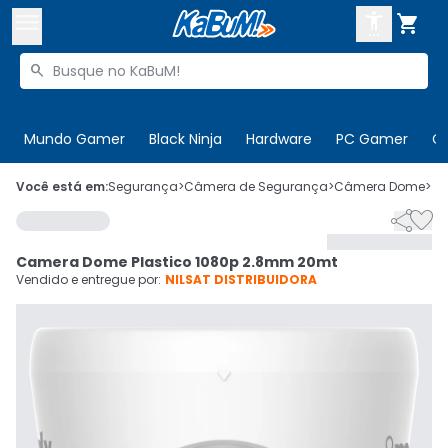



Buscar produtos


Enviar para:
Digite o CEP
Mundo Gamer
Black Ninja
Hardware
PC Gamer
C

Olá. Acesse sua conta
Você está em:
Segurança
>
Câmera de Segurança
>
Câmera Dome
>
C


ENTRE

Departamentos
Camera Dome Plastico 1080p 2.8mm 20mt
CADASTRE-SE
Cupons

Vendido e entregue por:
NILSAT DISTRIBUIDORA
Mais Vendidos

Ativar tradutor em libras
