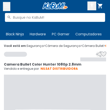



Buscar produtos


Enviar para:
Digite o CEP
Black Ninja
Hardware
PC Gamer
Computadores
P

Olá. Acesse sua conta
Você está em:
Segurança
>
Câmera de Segurança
>
Câmera Bullet
>
Có


ENTRE

Departamentos
Camera Bullet Color Hunter 1080p 2.8mm
CADASTRE-SE
Cupons

Vendido e entregue por:
NILSAT DISTRIBUIDORA
Mais Vendidos

Ativar tradutor em libras
