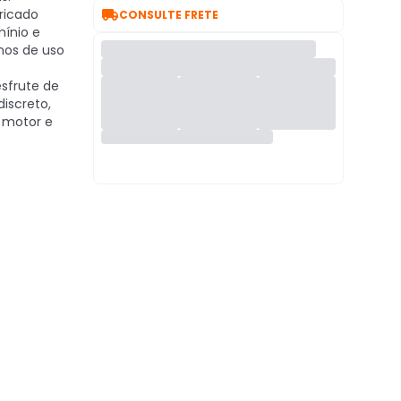

ricado
CONSULTE FRETE
ínio e
nos de uso
sfrute de
iscreto,
o motor e