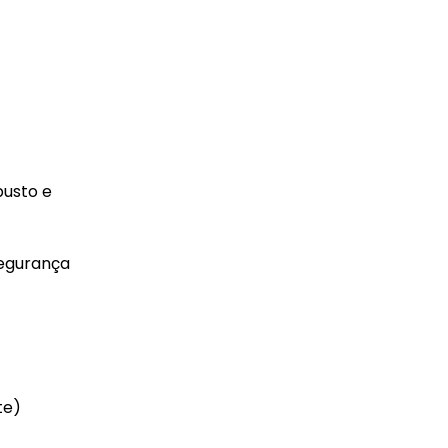
busto e
segurança
te)