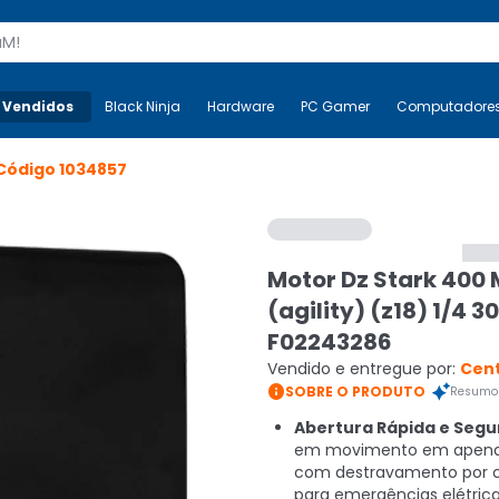
s
 Vendidos
Mais-v-
Black Ninja
Black Ninja
Hardware
Hardware
PC Gamer
PC Gamer
Computadore
Co
Código
1034857
Motor Dz Stark 400
(agility) (z18) 1/4 3
F02243286
Vendido e entregue por:
Cen

SOBRE O PRODUTO
Resumo 
Abertura Rápida e Segu
em movimento em apenas
com destravamento por 
para emergências elétrica