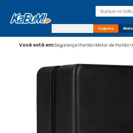
Enviar para:

Buscar produto
Digite o CEP

Departamentos
Cupons
Mais
Você está em:
Segurança
>
Portão
>
Motor de Portão
>