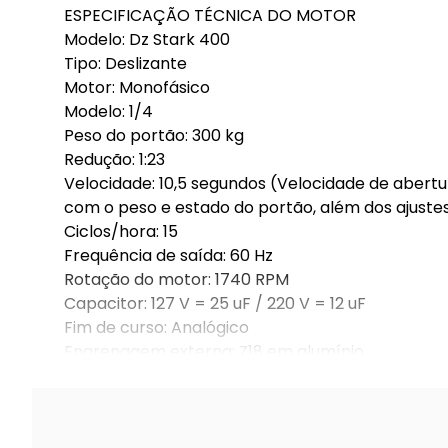
ESPECIFICAÇÃO TÉCNICA DO MOTOR
Modelo: Dz Stark 400
Tipo: Deslizante
Motor: Monofásico
Modelo: 1/4
Peso do portão: 300 kg
Redução: 1:23
Velocidade: 10,5 segundos (Velocidade de abert
com o peso e estado do portão, além dos ajuste
Ciclos/hora: 15
Frequência de saída: 60 Hz
Rotação do motor: 1740 RPM
Capacitor: 127 V = 25 uF / 220 V = 12 uF
Fim de curso: Analógico
Engrenagem externa: Z18 em alumínio
Coroa interna: Nylon com alma metálica