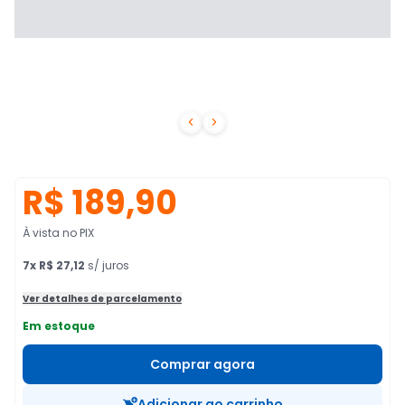


R$ 189,90
À vista no PIX
7
x
R$ 27,12
s/ juros
Ver detalhes de parcelamento
Em estoque
Comprar agora
Adicionar ao carrinho