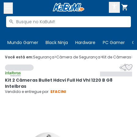



Buscar produtos


Enviar para:
Digite o CEP
Mundo Gamer
Black Ninja
Hardware
PC Gamer
C

Olá. Acesse sua conta
Você está em:
Segurança
>
Câmera de Segurança
>
Kit de Câmeras
>
C


ENTRE

Departamentos
Kit 2 Câmeras Bullet Hdcvi Full Hd Vhl 1220 B G8
CADASTRE-SE
Cupons

Intelbras
Vendido e entregue por:
EFACINI
Mais Vendidos

Ativar tradutor em libras
