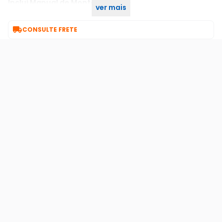
Sim
Inclui Manual de Montagem:
ver mais
Get
Fabricante:

CONSULTE FRETE