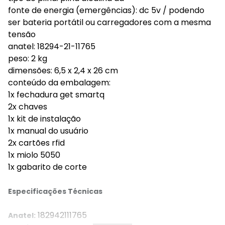
fonte de energia (emergências): dc 5v / podendo
ser bateria portátil ou carregadores com a mesma
tensão
anatel: 18294-21-11765
peso: 2 kg
dimensões: 6,5 x 2,4 x 26 cm
conteúdo da embalagem:
1x fechadura get smartq
2x chaves
1x kit de instalação
1x manual do usuário
2x cartões rfid
1x miolo 5050
1x gabarito de corte
Especificações Técnicas
182942111765
Anatel: