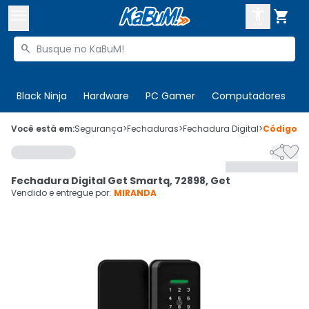



Buscar produtos


Enviar para:
Digite o CEP
Black Ninja
Hardware
PC Gamer
Computadores
P

Olá. Acesse sua conta
Você está em:
Segurança
>
Fechaduras
>
Fechadura Digital
>
Código
1


ENTRE

Departamentos
Fechadura Digital Get Smartq, 72898, Get
CADASTRE-SE
Cupons

Vendido e entregue por:
MIRANDA
Mais Vendidos

Ativar tradutor em libras
