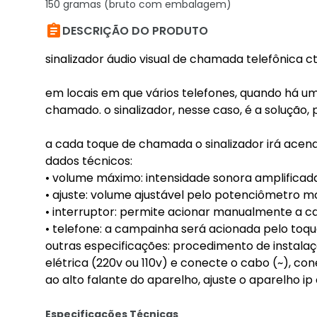
150 gramas (bruto com embalagem)

DESCRIÇÃO DO PRODUTO
sinalizador áudio visual de chamada telefônica 
em locais em que vários telefones, quando há uma
chamado. o sinalizador, nesse caso, é a solução, 
a cada toque de chamada o sinalizador irá acend
dados técnicos:
• volume máximo: intensidade sonora amplifica
• ajuste: volume ajustável pelo potenciômetro 
• interruptor: permite acionar manualmente a
• telefone: a campainha será acionada pelo toqu
outras especificações: procedimento de instala
elétrica (220v ou 110v) e conecte o cabo (~), co
ao alto falante do aparelho, ajuste o aparelho ip
Especificações Técnicas