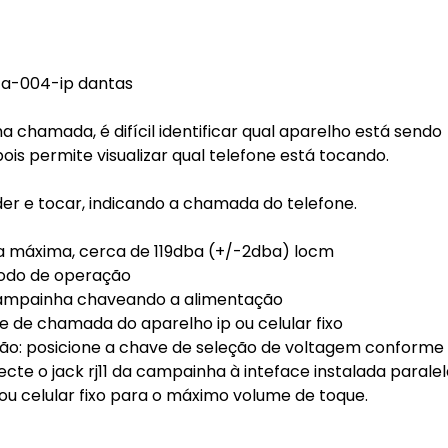
cta-004-ip dantas
 chamada, é difícil identificar qual aparelho está sendo
pois permite visualizar qual telefone está tocando.
er e tocar, indicando a chamada do telefone.
da máxima, cerca de 119dba (+/-2dba) locm
modo de operação
 campainha chaveando a alimentação
e de chamada do aparelho ip ou celular fixo
ção: posicione a chave de seleção de voltagem conforme
necte o jack rj11 da campainha à inteface instalada paral
 ou celular fixo para o máximo volume de toque.