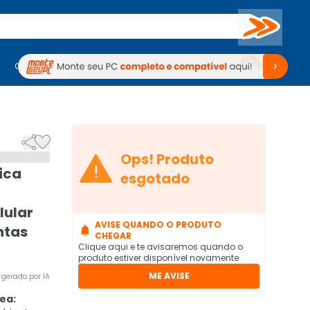
Buscar
PC Gamer
Computadores
Computadores
Periféricos
Periféricos
TV
Venda no KaBuM!
TV
Venda no KaBuM!



Ops! Produto
ica
esgotado
lular
AVISE QUANDO O PRODUTO
ntas

CHEGAR
Clique aqui e te avisaremos quando o
produto estiver disponível novamente
ME AVISE
gerado por IA
ea: