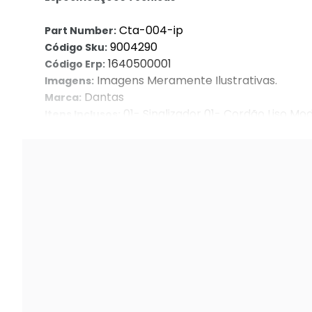
Cta-004-ip
Part Number:
9004290
Código Sku:
1640500001
Código Erp:
Imagens Meramente Ilustrativas.
Imagens:
Dantas
Marca:
01- Sinalizador 01- Cordão Liso 
Itens Inclusos:
Campainha do Aparelho