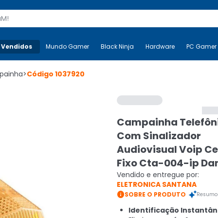
s
 Vendidos
Mais-v-
Mundo Gamer
Mundo Gamer
Black Ninja
Black Ninja
Hardware
Hardware
PC Gamer
painha
>
Código
1037920
Campainha Telefôn
Com Sinalizador
Audiovisual Voip Ce
Fixo Cta-004-ip Da
Vendido e entregue por:
ELETRONICA SANTANA

SOBRE O PRODUTO
Resumo 
Identificação Instantân