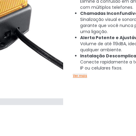
Elimine a confusão em a
com múltiplos telefones.
Chamadas Inconfundíve
Sinalização visual e sonor
garante que você nunca 
uma ligação.
Alerta Potente e Ajustáv
Volume de até 119dBA, ide
qualquer ambiente.
Instalação Descomplica
Conecte rapidamente a t
IP ou celulares fixos.
Ver mais