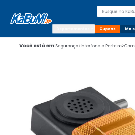
Enviar para:

Buscar produto
Digite o CEP

Departamentos
Cupons
Mais
Você está em:
Segurança
>
Interfone e Porteiro
>
Cam