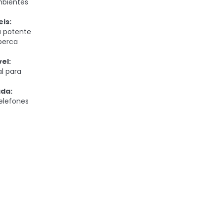
mbientes
is:
a potente
perca
el:
al para
da:
elefones