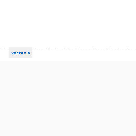
Modular Com 2 Metros 01- Modular Fêmea Para Adaptação 
ver mais