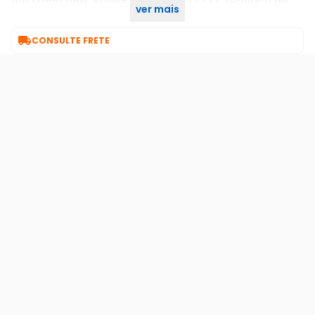
de-troca.php" style="color: #000000;">Política de
ver mais
Troca</a>

CONSULTE FRETE