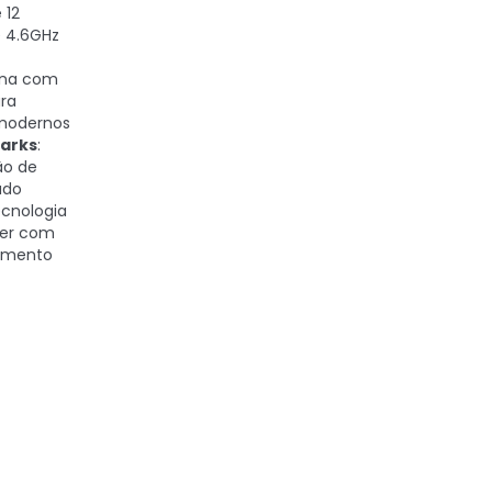
 12
é 4.6GHz
ona com
ara
modernos
arks
:
ão de
údo
ecnologia
ter com
iamento