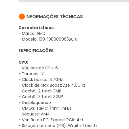

INFORMAÇÕES TÉCNICAS
Características:
- Marca: AMD
- Modelo: 100-100000065BOX
ESPECIFICAÇÕES
CPU:
- Núcleos de CPU: 6
- Threads: 12
- Clock básico: 3.7GHz
- Clock de Max Boost: Até 4.6GHz
- Cachê L2 total: 3MB
- Cachê L3 total: 32MB
- Desbloqueado
- CMOS: TSMC 7nm FinFET
- Soquete: AM4
- Versão do PCI Express PCIe 4.0
- Solução térmica (PIB): Wraith Stealth