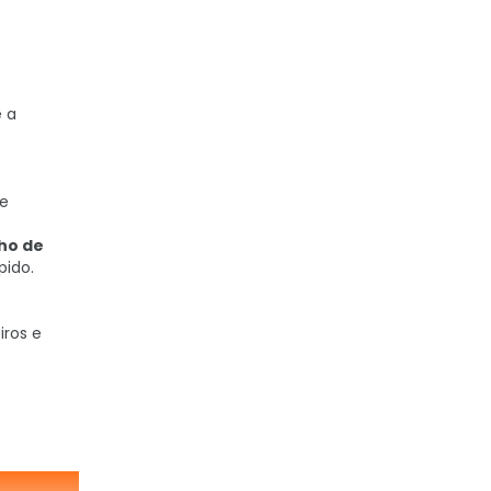
e a
 e
ho de
pido.
iros e