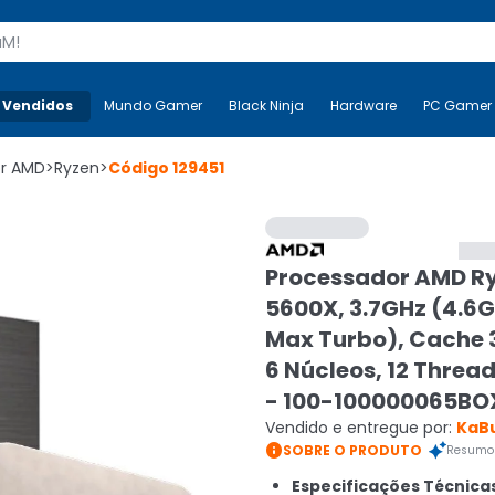
s
 Vendidos
Mais-v-
Mundo Gamer
Mundo Gamer
Black Ninja
Black Ninja
Hardware
Hardware
PC Gamer
or AMD
>
Ryzen
>
Código
129451
Processador AMD Ry
5600X, 3.7GHz (4.6
Max Turbo), Cache 
6 Núcleos, 12 Threa
- 100-100000065BO
Vendido e entregue por:
KaB

SOBRE O PRODUTO
Resumo 
Especificações Técnica