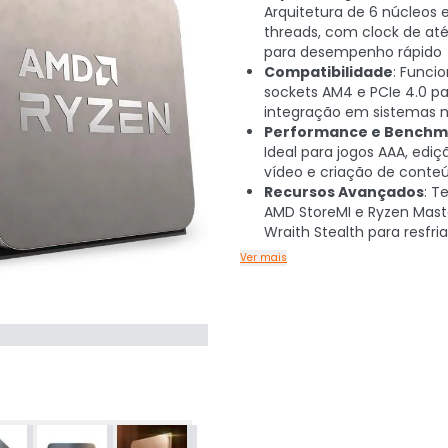
Arquitetura de 6 núcleos e
threads, com clock de at
para desempenho rápido
Compatibilidade
: Funci
sockets AM4 e PCIe 4.0 p
integração em sistemas 
Performance e Benchm
Ideal para jogos AAA, ediç
vídeo e criação de conte
Recursos Avançados
: T
AMD StoreMI e Ryzen Mas
Wraith Stealth para resfr
Ver mais