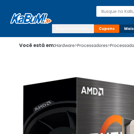
Enviar para:

Buscar produto
Digite o CEP

Departamentos
Cupons
Mais
Você está em:
Hardware
>
Processadores
>
Processad