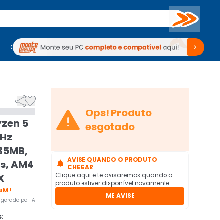
Buscar
PC Gamer
Computadores
Computadores
Periféricos
Periféricos
TV
Venda no KaBuM!
TV
Venda no KaBuM!



Ops! Produto
zen 5
esgotado
GHz
35MB,
AVISE QUANDO O PRODUTO
ds, AM4

CHEGAR
Clique aqui e te avisaremos quando o
X
produto estiver disponível novamente
uM!
ME AVISE
gerado por IA
s
: