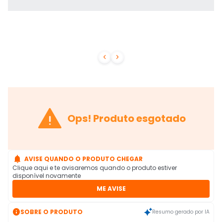



Ops! Produto esgotado

AVISE QUANDO O PRODUTO CHEGAR
Clique aqui e te avisaremos quando o produto estiver
disponível novamente
ME AVISE

SOBRE O PRODUTO
Resumo gerado por IA