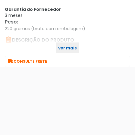
Garantia do Fornecedor
3 meses
Peso
:
220 gramas (bruto com embalagem)

DESCRIÇÃO DO PRODUTO
ver mais
Lanterna Recarregável 7Led Bivolt Rled110v220v..

CONSULTE FRETE