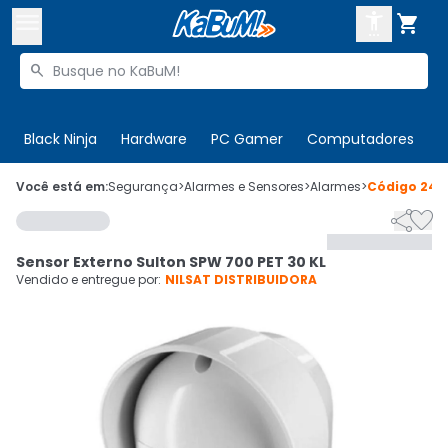



Buscar produtos


Enviar para:
Digite o CEP
Black Ninja
Hardware
PC Gamer
Computadores
P

Olá. Acesse sua conta
Você está em:
Segurança
>
Alarmes e Sensores
>
Alarmes
>
Código
248


ENTRE

Departamentos
Sensor Externo Sulton SPW 700 PET 30 KL
CADASTRE-SE
Cupons

Vendido e entregue por:
NILSAT DISTRIBUIDORA
Mais Vendidos

Ativar tradutor em libras
