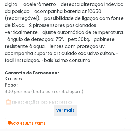
digital - acelerômetro - detecta alteração indevida
da posição. -acompanha bateria cr 18650
(recarregável). -possibilidade de ligação com fonte
de 12vcc. -2 pirossensores posicionados
verticalmente. -ajuste automático de temperatura.
-ângulo de detecção: 75°. -pet: 30kg. -gabinete
resistente à água. -lentes com proteção uv. -
acompanha suporte articulado exclusivo sulton. -
fácil instalação. -baixíssimo consumo
Garantia do Fornecedor
3 meses
Peso
:
400 gramas (bruto com embalagem)

DESCRIÇÃO DO PRODUTO
ver mais
Sensor Externo Sulton SPW 700 PET 30 KL

CONSULTE FRETE