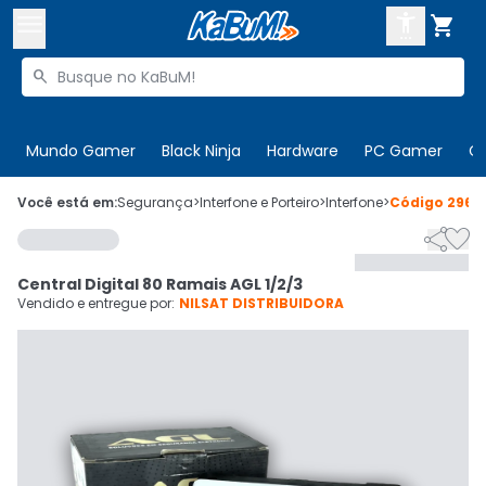



Buscar produtos


Enviar para:
Digite o CEP
Mundo Gamer
Black Ninja
Hardware
PC Gamer
C

Olá. Acesse sua conta
Você está em:
Segurança
>
Interfone e Porteiro
>
Interfone
>
Código
2965


ENTRE

Departamentos
Central Digital 80 Ramais AGL 1/2/3
CADASTRE-SE
Cupons

Vendido e entregue por:
NILSAT DISTRIBUIDORA
Mais Vendidos

Ativar tradutor em libras
