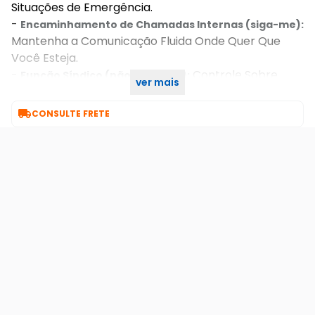
Situações de Emergência.
-
Encaminhamento de Chamadas Internas (siga-me):
Mantenha a Comunicação Fluida Onde Quer Que
Você Esteja.
-
Controle Sobre
Função Síndico (não Perturbe):
ver mais
Quando e Como Receber Chamadas.

CONSULTE FRETE