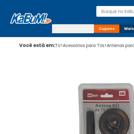
Enviar para:

Buscar produto
Digite o CEP

Departamentos
Cupons
Mais
Você está em:
TV
>
Acessórios para TVs
>
Antenas par