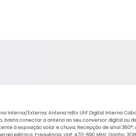
ena Interna/Externa; Antena Hdtv Uhf Digital Interna Cab
ão, basta conectar a antena ao seu conversor digital ou di
tente à exposição solar e chuva; Recepção de sinal 360°; 
ergia elétrica; Frequência: UHF 470-890 MHz; Ganho: 3DBi