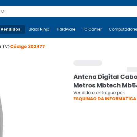
s
 Vendidos
Mais-v-
Black Ninja
Black Ninja
Hardware
Hardware
PC Gamer
PC Gamer
Computadore
Co
a TV
>
Código
302477
Antena Digital Cabo
Metros Mbtech Mb5
Vendido e entregue por:
ESQUINAO DA INFORMATICA