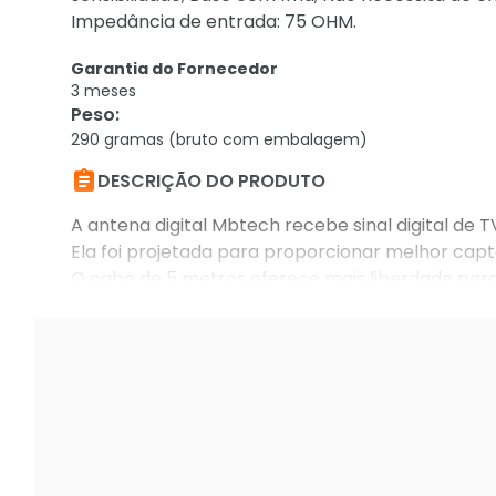
Impedância de entrada: 75 OHM.
Garantia do Fornecedor
3 meses
Peso
:
290 gramas (bruto com embalagem)

DESCRIÇÃO DO PRODUTO
A antena digital Mbtech recebe sinal digital de
Ela foi projetada para proporcionar melhor capt
O cabo de 5 metros oferece mais liberdade para
ímã te ajuda a fixá-la em superfícies metálicas, 