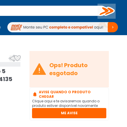
Buscar
s
mputadores
Periféricos
Periféricos
TV
Venda no KaBuM!
TV
Venda no KaBuM!



Ops! Produto
 5
esgotado
4135
AVISE QUANDO O PRODUTO

CHEGAR
Clique aqui e te avisaremos quando o
produto estiver disponível novamente
ME AVISE