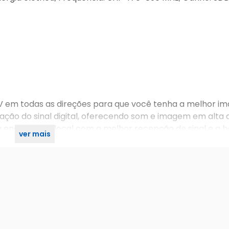
 TV em todas as direções para que você tenha a melhor i
ação do sinal digital, oferecendo som e imagem em alta d
 encontrar o local com a melhor recepção de sinal e a 
ver mais
de forma simples e prática.