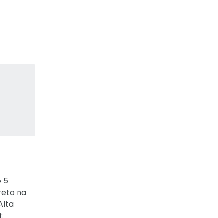
o 5
reto na
Alta
;