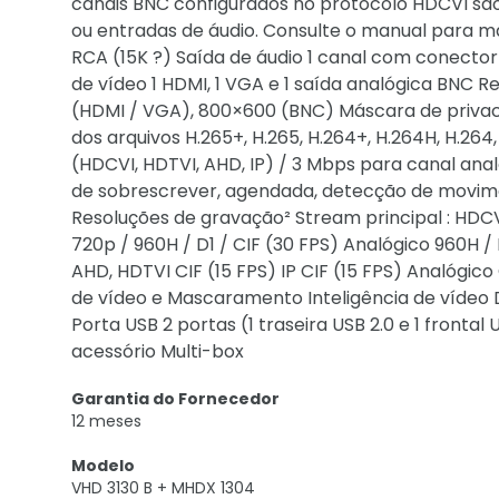
canais BNC configurados no protocolo HDCVI s
ou entradas de áudio. Consulte o manual para ma
RCA (15K ?) Saída de áudio 1 canal com conector d
de vídeo 1 HDMI, 1 VGA e 1 saída analógica BNC R
(HDMI / VGA), 800×600 (BNC) Máscara de privac
dos arquivos H.265+, H.265, H.264+, H.264H, H.264,
(HDCVI, HDTVI, AHD, IP) / 3 Mbps para canal an
de sobrescrever, agendada, detecção de movim
Resoluções de gravação² Stream principal : HDCV
720p / 960H / D1 / CIF (30 FPS) Analógico 960H /
AHD, HDTVI CIF (15 FPS) IP CIF (15 FPS) Analógi
de vídeo e Mascaramento Inteligência de vídeo 
Porta USB 2 portas (1 traseira USB 2.0 e 1 fronta
acessório Multi-box
Garantia do Fornecedor
12 meses
Modelo
VHD 3130 B + MHDX 1304