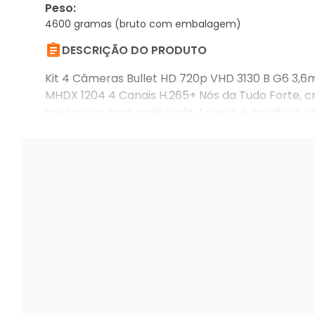
Peso
:
4600 gramas (bruto com embalagem)

DESCRIÇÃO DO PRODUTO
Kit 4 Câmeras Bullet HD 720p VHD 3130 B G6 3,6
MHDX 1204 4 Canais H.265+ Nós da Tudo Forte, cri
preocupar com mais nada. Acesse e monitore a
ou tablet.