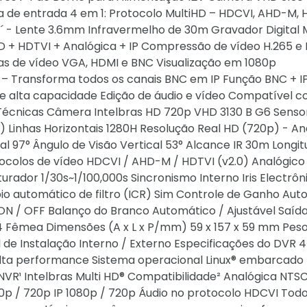
 de entrada 4 em 1: Protocolo MultiHD – HDCVI, AHD-M, 
8´´ - Lente 3.6mm Infravermelho de 30m Gravador Digital
 + HDTVI + Analógica + IP Compressão de vídeo H.265 e
das de vídeo VGA, HDMI e BNC Visualização em 1080p
– Transforma todos os canais BNC em IP Função BNC + I
e alta capacidade Edição de áudio e vídeo Compatível 
écnicas Câmera Intelbras HD 720p VHD 3130 B G6 Sensor 1
) Linhas Horizontais 1280H Resolução Real HD (720p) - An
al 97° Ângulo de Visão Vertical 53° Alcance IR 30m Longi
colos de vídeo HDCVI / AHD-M / HDTVI (v2.0) Analógico
rador 1/30s~1/100,000s Sincronismo Interno Iris Electrôn
io automático de filtro (ICR) Sim Controle de Ganho Aut
 / OFF Balanço do Branco Automático / Ajustável Saíd
 Fêmea Dimensões (A x L x P/mm) 59 x 157 x 59 mm Pes
de Instalação Interno / Externo Especificações do DVR 4
alta performance Sistema operacional Linux® embarcado
 NVR¹ Intelbras Multi HD® Compatibilidade² Analógica NTSC
p / 720p IP 1080p / 720p Áudio no protocolo HDCVI Todo