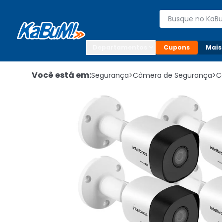
Enviar para:

Buscar produto
Digite o CEP

Departamentos
Cupons
Mais
Você está em:
Segurança
>
Câmera de Segurança
>
C