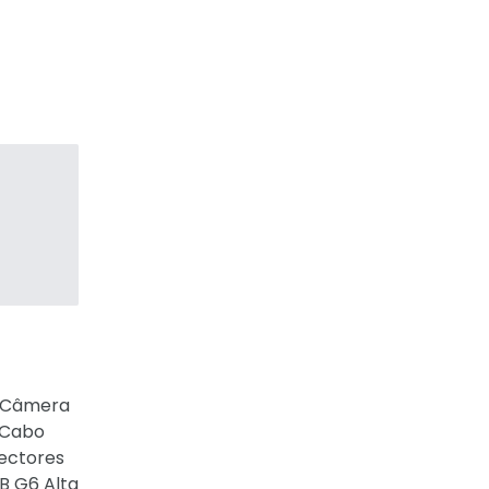
- Câmera
- Cabo
nectores
B G6 Alta