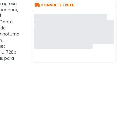
empresa

CONSULTE FRETE
uer hora,
t.
Conte
 de
ão noturna
h.
e:
HD 720p
s para