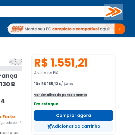
Buscar
PC Gamer
Computadores
Computadores
Periféricos
Periféricos
TV
Venda no KaBuM!
TV
Venda no KaBuM!
R$ 1.551,21


À vista no PIX
urança
130 B
10
x
R$ 155,12
s/ juros
Ver detalhes de parcelamento
 4
Em estoque
Comprar agora
 Forte
gerado por IA
Adicionar ao carrinho
cesse as