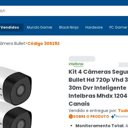
s
 Vendidos
Mais-v-
Mundo Gamer
Mundo Gamer
Black Ninja
Black Ninja
Hardware
Hardware
PC Gamer
âmera Bullet
>
Código
305292
Kit 4 Câmeras Seg
Bullet Hd 720p Vhd 3
30m Dvr Inteligente
Intelbras Mhdx 1204
Canais
Vendido e entregue por:
Tudo

SOBRE O PRODUTO
Resumo 
Monitoramento Total:
A