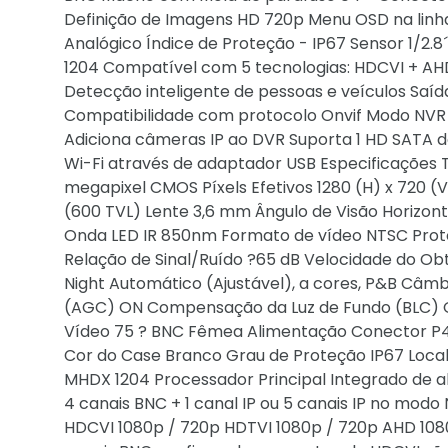
Definição de Imagens HD 720p Menu OSD na linha
Analógico Índice de Proteção - IP67 Sensor 1/2.
1204 Compatível com 5 tecnologias: HDCVI + AHD
Detecção inteligente de pessoas e veículos Saí
Compatibilidade com protocolo Onvif Modo NVR 
Adiciona câmeras IP ao DVR Suporta 1 HD SATA d
Wi-Fi através de adaptador USB Especificações T
megapixel CMOS Píxels Efetivos 1280 (H) x 720 (V
(600 TVL) Lente 3,6 mm Ângulo de Visão Horizont
Onda LED IR 850nm Formato de vídeo NTSC Proto
Relação de Sinal/Ruído ?65 dB Velocidade do Obtu
Night Automático (Ajustável), a cores, P&B Câmb
(AGC) ON Compensação da Luz de Fundo (BLC) ON
Vídeo 75 ? BNC Fêmea Alimentação Conector P4
Cor do Case Branco Grau de Proteção IP67 Local 
MHDX 1204 Processador Principal Integrado de 
4 canais BNC + 1 canal IP ou 5 canais IP no modo
HDCVI 1080p / 720p HDTVI 1080p / 720p AHD 1080