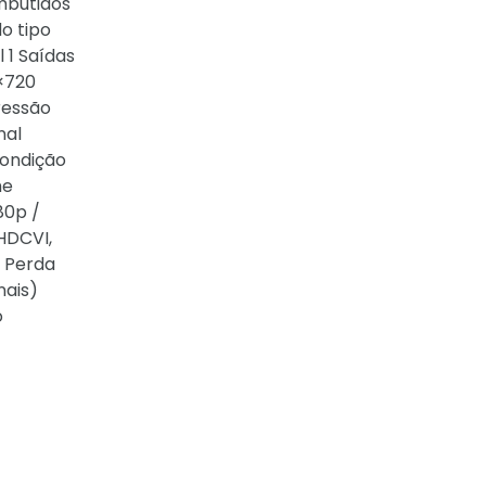
mbutidos
o tipo
 1 Saídas
0×720
ressão
nal
condição
me
80p /
:HDCVI,
, Perda
nais)
o