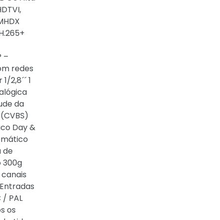
HDTVI,
 MHDX
 H.265+
P –
com redes
/2,8´´ 1
alógica
tude da
 (CVBS)
ico Day &
omático
a de
o 300g
 canais
 Entradas
 / PAL
s os