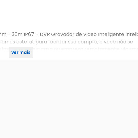
mm - 30m IP67 + DVR Gravador de Video Inteligente Intel
amos este kit para facilitar sua compra, e você não se
s imagens da sua casa ou empresa remotamente, via s
ver mais