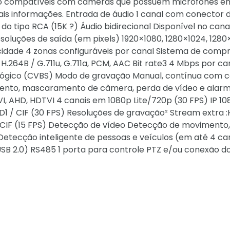
ão compatíveis com câmeras que possuem microfones e
is informações. Entrada de áudio 1 canal com conector d
o tipo RCA (15K ?) Áudio bidirecional Disponível no canal
esoluções de saída (em pixels) 1920×1080, 1280×1024, 128
idade 4 zonas configuráveis por canal Sistema de comp
 H.264B / G.711u, G.711a, PCM, AAC Bit rate3 4 Mbps por ca
alógico (CVBS) Modo de gravação Manual, contínua com 
ento, mascaramento de câmera, perda de vídeo e alar
I, AHD, HDTVI 4 canais em 1080p Lite/720p (30 FPS) IP 10
 D1 / CIF (30 FPS) Resoluções de gravação² Stream extra 
co CIF (15 FPS) Detecção de vídeo Detecção de movimento
Detecção inteligente de pessoas e veículos (em até 4 ca
l USB 2.0) RS485 1 porta para controle PTZ e/ou conexão d