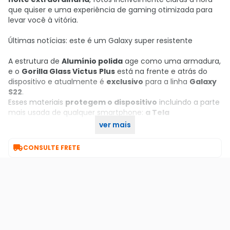
que quiser e uma experiência de gaming otimizada para
levar você à vitória.
Últimas notícias: este é um Galaxy super resistente
A estrutura de
Alumínio polida
age como uma armadura,
e o
Gorilla Glass Victus
Plus
está na frente e atrás do
dispositivo e atualmente é
exclusivo
para a linha
Galaxy
S22
.
Esses materiais
protegem o dispositivo
incluindo a parte
mais usada de qualquer smartphone:
a Tela
ver mais
Garanta seu Samsung Galaxy S22 Ultra no KaBuM!

CONSULTE FRETE