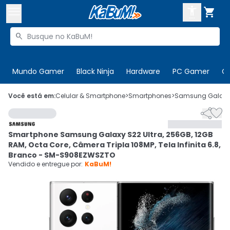



Buscar produtos


Enviar para:
Digite o CEP
Mundo Gamer
Black Ninja
Hardware
PC Gamer
C

Olá. Acesse sua conta
Você está em:
Celular & Smartphone
>
Smartphones
>
Samsung Galax


ENTRE

Departamentos
Smartphone Samsung Galaxy S22 Ultra, 256GB, 12GB
CADASTRE-SE
Cupons

RAM, Octa Core, Câmera Tripla 108MP, Tela Infinita 6.8,
Branco - SM-S908EZWSZTO
Mais Vendidos

Vendido e entregue por:
KaBuM!
Ativar tradutor em libras
