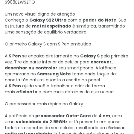
S908EZWSZTO
Um novo visual digno de atenção
Conheça o
Galaxy S22 Ultra
com o
poder
do
Note
. Sua
estrutura de
metal espelhado
é simétrica, transmitindo
uma sensação de equilíbrio verdadeiro.
O primeiro Galaxy S com S Pen embutida
A
S Pen
se encaixa diretamente no
Galaxy S
pela primeira
vez. Tire da parte inferior do celular para
escrever,
desenhar
ou controlar
seu smartphone. A latência
aprimorada no
Samsung Note
torna cada toque da
caneta tão natural quanto a escrita no papel.
A
S Pen
ajuda você a trabalhar e criar de forma
mais
eficiente
e com mais detalhes do que nunca.
O processador mais rápido no Galaxy
A potência do
processador Octa-Core
de
4 nm
, com
uma
velocidade de 2.99GHz
está presente em quase
todos os aspectos do seu celular, resultando em
fotos a
noite extraordinária
, fotos incrivelmente claras a hora