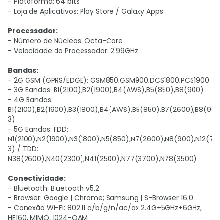
- Plataforma: 64 bits
- Loja de Aplicativos: Play Store / Galaxy Apps
Processador:
- Número de Núcleos: Octa-Core
- Velocidade do Processador: 2.99GHz
Bandas:
- 2G GSM (GPRS/EDGE): GSM850,GSM900,DCS1800,PCS1900
- 3G Bandas: B1(2100),B2(1900),B4(AWS),B5(850),B8(900)
- 4G Bandas:
B1(2100),B2(1900),B3(1800),B4(AWS),B5(850),B7(2600),B8(900
3)
- 5G Bandas: FDD:
N1(2100),N2(1900),N3(1800),N5(850),N7(2600),N8(900),N12(7
3) / TDD:
N38(2600),N40(2300),N41(2500),N77(3700),N78(3500)
Conectividade:
- Bluetooth: Bluetooth v5.2
- Browser: Google | Chrome; Samsung | S-Browser 16.0
- Conexão Wi-Fi: 802.11 a/b/g/n/ac/ax 2.4G+5GHz+6GHz,
HE160, MIMO, 1024-QAM