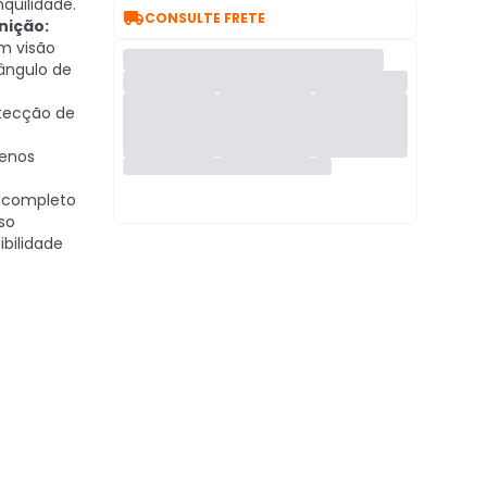
nquilidade.

CONSULTE FRETE
nição:
m visão
ângulo de
ecção de
menos
 completo
so
bilidade