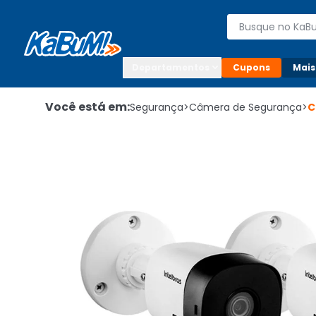
Enviar para:

Buscar produto
Digite o CEP

Departamentos
Cupons
Mais
Você está em:
Segurança
>
Câmera de Segurança
>
C