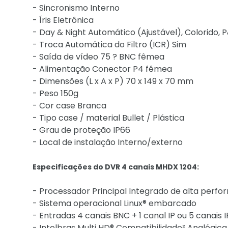
- Sincronismo Interno
- Íris Eletrônica
- Day & Night Automático (Ajustável), Colorido, 
- Troca Automática do Filtro (ICR) Sim
- Saída de vídeo 75 ? BNC fêmea
- Alimentação Conector P4 fêmea
- Dimensões (L x A x P) 70 x 149 x 70 mm
- Peso 150g
- Cor case Branca
- Tipo case / material Bullet / Plástica
- Grau de proteção IP66
- Local de instalação Interno/externo
Especificações do DVR 4 canais MHDX 1204:
- Processador Principal Integrado de alta perf
- Sistema operacional Linux® embarcado
- Entradas 4 canais BNC + 1 canal IP ou 5 canais
- Intelbras Multi HD® Compatibilidade² Analógic