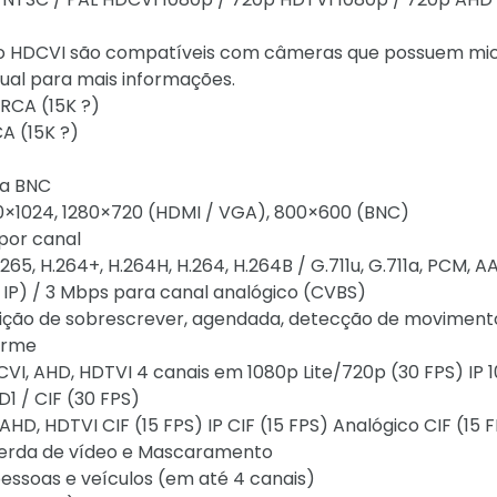
olo HDCVI são compatíveis com câmeras que possuem mi
ual para mais informações.
 RCA (15K ?)
A (15K ?)
ca BNC
280×1024, 1280×720 (HDMI / VGA), 800×600 (BNC)
por canal
5, H.264+, H.264H, H.264, H.264B / G.711u, G.711a, PCM, A
, IP) / 3 Mbps para canal analógico (CVBS)
ição de sobrescrever, agendada, detecção de moviment
arme
CVI, AHD, HDTVI 4 canais em 1080p Lite/720p (30 FPS) IP 
D1 / CIF (30 FPS)
HD, HDTVI CIF (15 FPS) IP CIF (15 FPS) Analógico CIF (15 
Perda de vídeo e Mascaramento
pessoas e veículos (em até 4 canais)