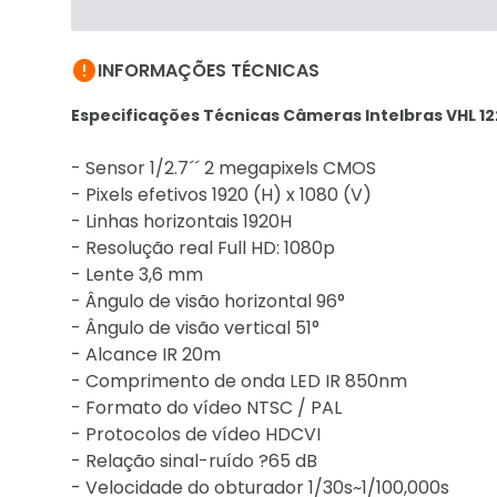

INFORMAÇÕES TÉCNICAS
Especificações Técnicas Câmeras Intelbras VHL 1220
- Sensor 1/2.7´´ 2 megapixels CMOS
- Pixels efetivos 1920 (H) x 1080 (V)
- Linhas horizontais 1920H
- Resolução real Full HD: 1080p
- Lente 3,6 mm
- Ângulo de visão horizontal 96°
- Ângulo de visão vertical 51°
- Alcance IR 20m
- Comprimento de onda LED IR 850nm
- Formato do vídeo NTSC / PAL
- Protocolos de vídeo HDCVI
- Relação sinal-ruído ?65 dB
- Velocidade do obturador 1/30s~1/100,000s