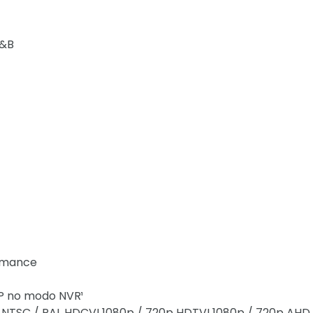
P&B
ormance
 IP no modo NVR¹
a NTSC / PAL HDCVI 1080p / 720p HDTVI 1080p / 720p AHD