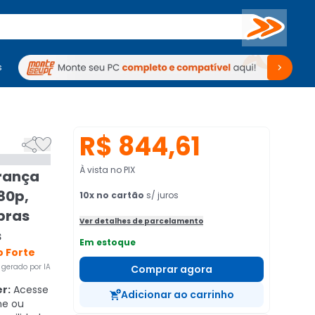
Buscar
s
mputadores
Periféricos
Periféricos
TV
Venda no KaBuM!
TV
Venda no KaBuM!
R$ 844,61


À vista no PIX
rança
080p,
10
x no cartão
s/ juros
lbras
Ver detalhes de parcelamento
s
Em estoque
 Forte
gerado por IA
Comprar agora
r:
Acesse
Adicionar ao carrinho
ne ou