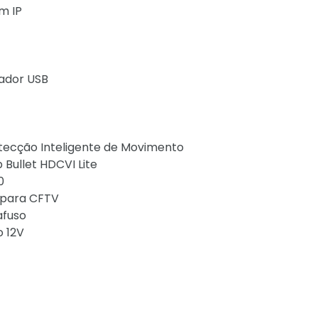
m IP
ador USB
etecção Inteligente de Movimento
 Bullet HDCVI Lite
0
l para CFTV
afuso
o 12V