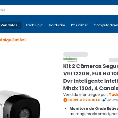
s
 Vendidos
Mais-v-
Black Ninja
Black Ninja
Hardware
Hardware
PC Gamer
PC Gamer
Computadore
Co
ódigo
305821
Kit 2 Câmeras Segu
Vhl 1220 B, Full Hd 1
Dvr Inteligente Inte
Mhdx 1204, 4 Canai
Vendido e entregue por:
Tudo

SOBRE O PRODUTO
Resumo 
Monitore de Onde Estive
as imagens via smartpho