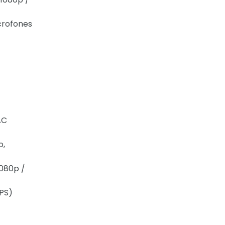
crofones
AC
o,
1080p /
FPS)