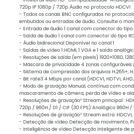
720p IP 1080p / 720p Áudio no protocolo HDCVI
- Todos os canais BNC configurados no protoc
embutidos ou entradas de áudio. Consulte o man
- Entrada de áudio 1 canal com conector do tipo
- Saída de áudio 1 canal com conector do tipo RC
- Áudio bidirecional Disponível no canal 1
- Saídas de vídeo 1 HDMI, 1 VGA e 1 saída analógi
- Resoluções de saída (em pixels) 1920×1080, 1
- Máscara de privacidade 4 zonas configuráveis 
- Sistema de compressão dos arquivos H.265+, H.26
- Bit rate3 4 Mbps por canal (HDCVI, HDTVI, AHD
- Modo de gravação Manual, contínua com cond
mascaramento de câmera, perda de vídeo e al
- Resoluções de gravação² Stream principal : HD
720p / 960H / D1 / CIF (30 FPS) Analógico 960H / 
- Resoluções de gravação² Stream extra :HDCVI, A
- Detecção de vídeo Detecção de movimento, 
- Inteligência de vídeo Detecção inteligente de 