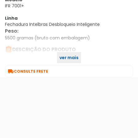
IFR 7001+
Linha
Fechadura Intelbras Desbloqueio Inteligente
Peso
:
5500 gramas (bruto com embalagem)

DESCRIÇÃO DO PRODUTO
ver mais
Fechadura Digital Smart Ifr 7001+

CONSULTE FRETE