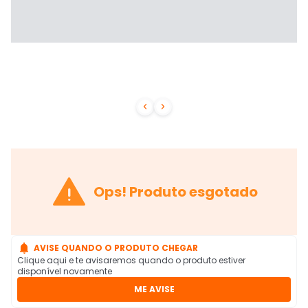



Ops! Produto esgotado

AVISE QUANDO O PRODUTO CHEGAR
Clique aqui e te avisaremos quando o produto estiver
disponível novamente
ME AVISE