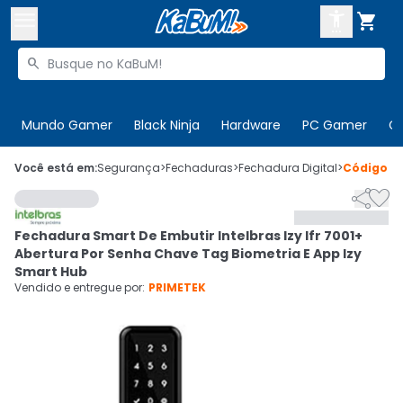



Buscar produtos


Enviar para:
Digite o CEP
Mundo Gamer
Black Ninja
Hardware
PC Gamer
C

Olá. Acesse sua conta
Você está em:
Segurança
>
Fechaduras
>
Fechadura Digital
>
Código
3


ENTRE

Departamentos
Fechadura Smart De Embutir Intelbras Izy Ifr 7001+
CADASTRE-SE
Cupons

Abertura Por Senha Chave Tag Biometria E App Izy
Smart Hub
Mais Vendidos

Vendido e entregue por:
PRIMETEK
Ativar tradutor em libras
