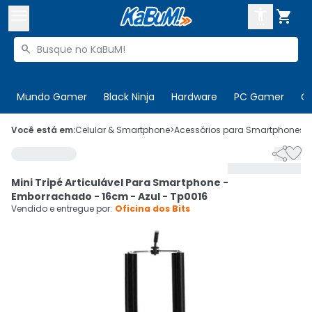



Buscar produtos


Enviar para:
Digite o CEP
Mundo Gamer
Black Ninja
Hardware
PC Gamer
C

Olá. Acesse sua conta
Você está em:
Celular & Smartphone
>
Acessórios para Smartphones
>


ENTRE

Departamentos
Mini Tripé Articulável Para Smartphone -
CADASTRE-SE
Cupons

Emborrachado - 16cm - Azul - Tp0016
Vendido e entregue por:
Oficina dos Bits
Mais Vendidos

Ativar tradutor em libras
