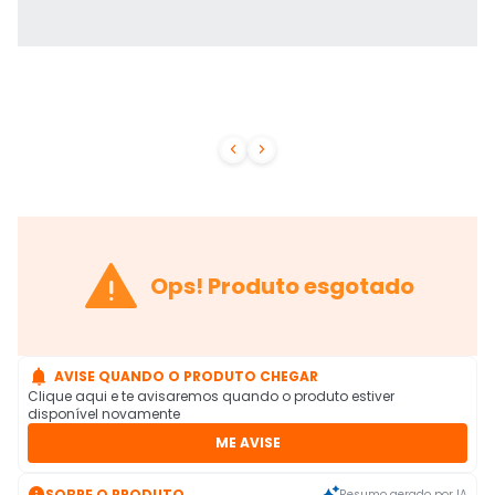



Ops! Produto esgotado

AVISE QUANDO O PRODUTO CHEGAR
Clique aqui e te avisaremos quando o produto estiver
disponível novamente
ME AVISE

SOBRE O PRODUTO
Resumo gerado por IA