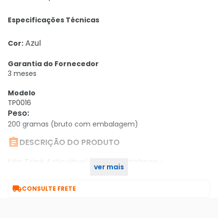
Especificações Técnicas
Azul
Cor:
Garantia do Fornecedor
3 meses
Modelo
TP0016
Peso
:
200 gramas (bruto com embalagem)

DESCRIÇÃO DO PRODUTO
Mini Tripé Articulável Para Smartphone -
ver mais
Emborrachado - 16cm - Azul - Tp0016

CONSULTE FRETE