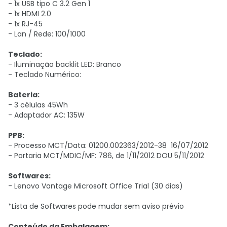
- 1x USB tipo C 3.2 Gen 1
- 1x HDMI 2.0
- 1x RJ-45
- Lan / Rede: 100/1000
Teclado:
- Iluminação backlit LED: Branco
- Teclado Numérico:
Bateria:
- 3 células 45Wh
- Adaptador AC: 135W
PPB:
- Processo MCT/Data: 01200.002363/2012-38 16/07/2012
- Portaria MCT/MDIC/MF: 786, de 1/11/2012 DOU 5/11/2012
Softwares:
- Lenovo Vantage Microsoft Office Trial (30 dias)
*Lista de Softwares pode mudar sem aviso prévio
Conteúdo da Embalagem: