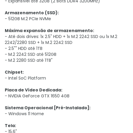
- Expansível até 32GB (2 slots DDR4 3200MHz)
Armazenamento (SSD):
- 512GB M.2 PCIe NVMe
Máxima expansão de armazenamento:
- Até dois drives: 1x 2.5" HDD + 1x M.2 2242 SSD ou 1x M.2
2242/2280 SSD + 1x M.2 2242 SSD
- 2.5"" HDD até 1TB
- M.2 2242 SSD até 512GB
- M.2 2280 SSD até 1TB"
Chipset:
- Intel SoC Platform
Placa de Vídeo Dedicada:
- NVIDIA GeForce GTX 1650 4GB
Sistema Operacional [Pré-Instalado]:
- Windows 11 Home
Tela:
- 15.6"