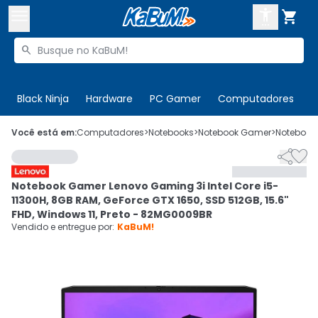



Buscar produtos


Enviar para:
Digite o CEP
Black Ninja
Hardware
PC Gamer
Computadores
P

Olá. Acesse sua conta
Você está em:
Computadores
>
Notebooks
>
Notebook Gamer
>
Notebook


ENTRE

Departamentos
Notebook Gamer Lenovo Gaming 3i Intel Core i5-
CADASTRE-SE
Cupons

11300H, 8GB RAM, GeForce GTX 1650, SSD 512GB, 15.6"
FHD, Windows 11, Preto - 82MG0009BR
Mais Vendidos

Vendido e entregue por:
KaBuM!
Ativar tradutor em libras
