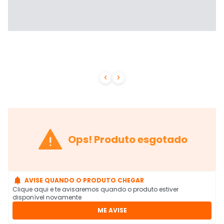



Ops! Produto esgotado

AVISE QUANDO O PRODUTO CHEGAR
Clique aqui e te avisaremos quando o produto estiver
disponível novamente
ME AVISE