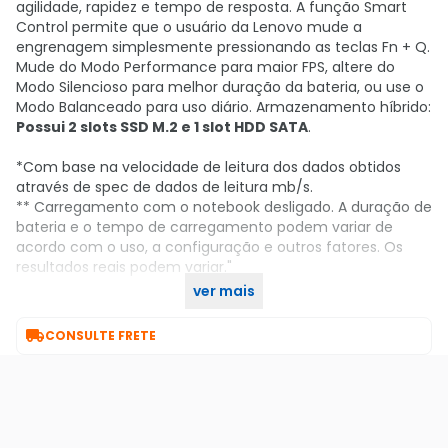
agilidade, rapidez e tempo de resposta. A função Smart
Control permite que o usuário da Lenovo mude a
engrenagem simplesmente pressionando as teclas Fn + Q.
Mude do Modo Performance para maior FPS, altere do
Modo Silencioso para melhor duração da bateria, ou use o
Modo Balanceado para uso diário. Armazenamento híbrido:
Possui 2 slots SSD M.2 e 1 slot HDD SATA
.
*Com base na velocidade de leitura dos dados obtidos
através de spec de dados de leitura mb/s.
** Carregamento com o notebook desligado. A duração de
bateria e o tempo de carregamento podem variar de
acordo com o uso, a configuração e outros fatores. Os
resultados reais podem variar."
ver mais
Compre agora no KaBuM!

CONSULTE FRETE