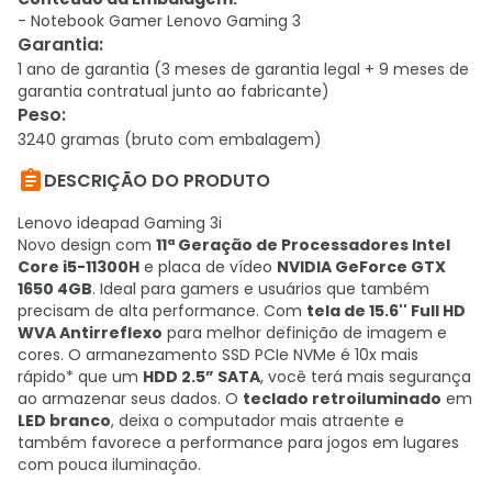
- Notebook Gamer Lenovo Gaming 3
Garantia
:
1 ano de garantia (3 meses de garantia legal + 9 meses de
garantia contratual junto ao fabricante)
Peso
:
3240 gramas (bruto com embalagem)

DESCRIÇÃO DO PRODUTO
Lenovo ideapad Gaming 3i
Novo design com
11ª Geração de Processadores Intel
Core i5-11300H
e placa de vídeo
NVIDIA GeForce GTX
1650 4GB
. Ideal para gamers e usuários que também
precisam de alta performance. Com
tela de 15.6'' Full HD
WVA Antirreflexo
para melhor definição de imagem e
cores. O armanezamento SSD PCIe NVMe é 10x mais
rápido* que um
HDD 2.5” SATA
, você terá mais segurança
ao armazenar seus dados. O
teclado retroiluminado
em
LED branco
, deixa o computador mais atraente e
também favorece a performance para jogos em lugares
com pouca iluminação.