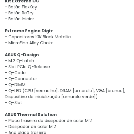
Kit Extreme OC
- Botão FlexKey
- Botão ReTry
- Botão Iniciar
Extreme Engine Digi+
- Capacitores 10K Black Metallic
- MicroFine Alloy Choke
ASUS Q-Design
- M.2 Q-Latch
- Slot PCIe Q-Release
- Q-Code
- Q-Connector
- Q-DIMM
- Q-LED (CPU [vermelho], DRAM [amarelo], VGA [branco],
Dispositivo de inicialização [amarelo verde])
- Q-Slot
ASUS Thermal Solution
- Placa traseira do dissipador de calor M.2
- Dissipador de calor M.2
- Aço placa traseira