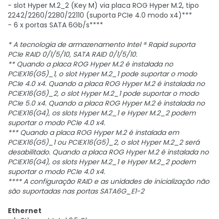
- slot Hyper M.2_2 (Key M) via placa ROG Hyper M.2, tipo
2242/2260/2280/22110 (suporta PCIe 4.0 modo x4)***
- 6 x portas SATA 6Gb/s****
* A tecnologia de armazenamento Intel ® Rapid suporta
PCIe RAID 0/1/5/10, SATA RAID 0/1/5/10.
** Quando a placa ROG Hyper M.2 é instalada no
PCIEX16(G5)_1, o slot Hyper M.2_1 pode suportar o modo
PCIe 4.0 x4. Quando a placa ROG Hyper M.2 é instalada no
PCIEX16(G5)_2, o slot Hyper M.2_1 pode suportar o modo
PCIe 5.0 x4. Quando a placa ROG Hyper M.2 é instalada no
PCIEX16(G4), os slots Hyper M.2_1 e Hyper M.2_2 podem
suportar o modo PCIe 4.0 x4.
*** Quando a placa ROG Hyper M.2 é instalada em
PCIEX16(G5)_1 ou PCIEX16(G5)_2, o slot Hyper M.2_2 será
desabilitado. Quando a placa ROG Hyper M.2 é instalada no
PCIEX16(G4), os slots Hyper M.2_1 e Hyper M.2_2 podem
suportar o modo PCIe 4.0 x4.
**** A configuração RAID e as unidades de inicialização não
são suportadas nas portas SATA6G_E1-2
Ethernet