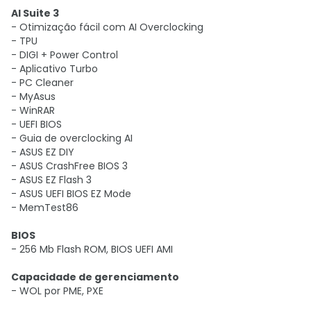
AI Suite 3
- Otimização fácil com AI Overclocking
- TPU
- DIGI + Power Control
- Aplicativo Turbo
- PC Cleaner
- MyAsus
- WinRAR
- UEFI BIOS
- Guia de overclocking AI
- ASUS EZ DIY
- ASUS CrashFree BIOS 3
- ASUS EZ Flash 3
- ASUS UEFI BIOS EZ Mode
- MemTest86
BIOS
- 256 Mb Flash ROM, BIOS UEFI AMI
Capacidade de gerenciamento
- WOL por PME, PXE