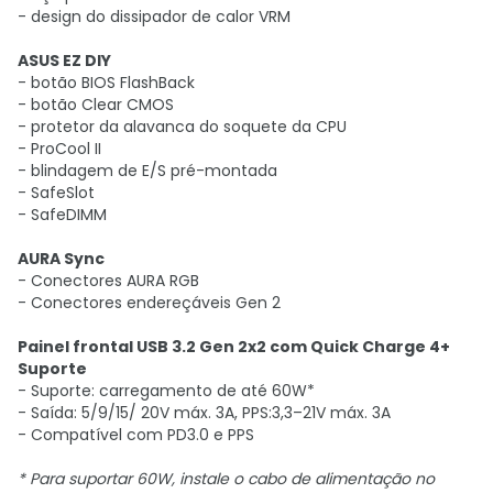
- design do dissipador de calor VRM
ASUS EZ DIY
- botão BIOS FlashBack
- botão Clear CMOS
- protetor da alavanca do soquete da CPU
- ProCool II
- blindagem de E/S pré-montada
- SafeSlot
- SafeDIMM
AURA Sync
- Conectores AURA RGB
- Conectores endereçáveis ​​Gen 2
Painel frontal USB 3.2 Gen 2x2 com Quick Charge 4+
Suporte
- Suporte: carregamento de até 60W*
- Saída: 5/9/15/ 20V máx. 3A, PPS:3,3–21V máx. 3A
- Compatível com PD3.0 e PPS
* Para suportar 60W, instale o cabo de alimentação no