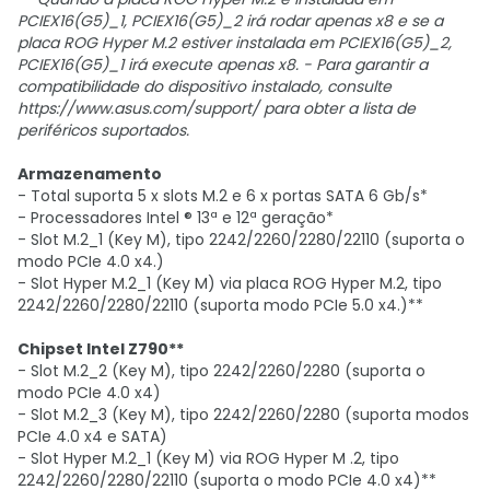
PCIEX16(G5)_1, PCIEX16(G5)_2 irá rodar apenas x8 e se a
placa ROG Hyper M.2 estiver instalada em PCIEX16(G5)_2,
PCIEX16(G5)_1 irá execute apenas x8. - Para garantir a
compatibilidade do dispositivo instalado, consulte
https://www.asus.com/support/ para obter a lista de
periféricos suportados.
Armazenamento
- Total suporta 5 x slots M.2 e 6 x portas SATA 6 Gb/s*
- Processadores Intel ® 13ª e 12ª geração*
- Slot M.2_1 (Key M), tipo 2242/2260/2280/22110 (suporta o
modo PCIe 4.0 x4.)
- Slot Hyper M.2_1 (Key M) via placa ROG Hyper M.2, tipo
2242/2260/2280/22110 (suporta modo PCIe 5.0 x4.)**
Chipset Intel Z790**
- Slot M.2_2 (Key M), tipo 2242/2260/2280 (suporta o
modo PCIe 4.0 x4)
- Slot M.2_3 (Key M), tipo 2242/2260/2280 (suporta modos
PCIe 4.0 x4 e SATA)
- Slot Hyper M.2_1 (Key M) via ROG Hyper M .2, tipo
2242/2260/2280/22110 (suporta o modo PCIe 4.0 x4)**