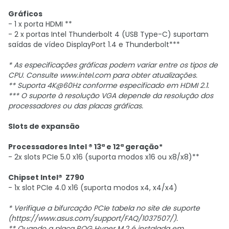
Gráficos
- 1 x porta HDMI **
- 2 x portas Intel Thunderbolt 4 (USB Type-C) suportam
saídas de vídeo DisplayPort 1.4 e Thunderbolt***
* As especificações gráficas podem variar entre os tipos de
CPU. Consulte www.intel.com para obter atualizações.
** Suporta 4K@60Hz conforme especificado em HDMI 2.1.
*** O suporte à resolução VGA depende da resolução dos
processadores ou das placas gráficas.
Slots de expansão
Processadores Intel ® 13ª e 12ª geração*
- 2x slots PCIe 5.0 x16 (suporta modos x16 ou x8/x8)**
Chipset Intel® Z790
- 1x slot PCIe 4.0 x16 (suporta modos x4, x4/x4)
* Verifique a bifurcação PCIe tabela no site de suporte
(https://www.asus.com/support/FAQ/1037507/).
** Quando a placa ROG Hyper M.2 é instalada em