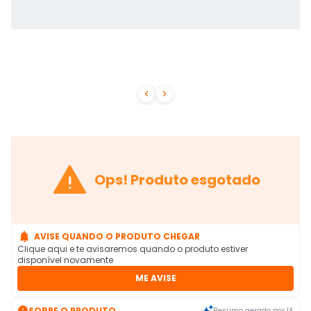



Ops! Produto esgotado

AVISE QUANDO O PRODUTO CHEGAR
Clique aqui e te avisaremos quando o produto estiver
disponível novamente
ME AVISE

SOBRE O PRODUTO
Resumo gerado por IA