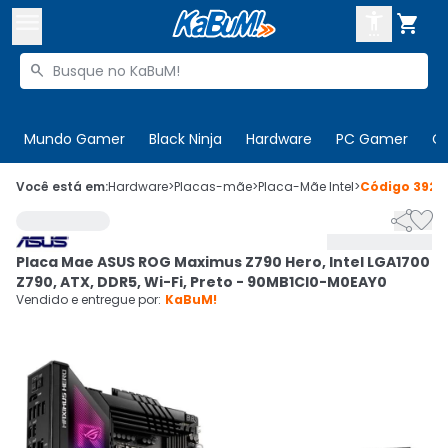



Buscar produtos


Enviar para:
Digite o CEP
Mundo Gamer
Black Ninja
Hardware
PC Gamer
C

Olá. Acesse sua conta
Você está em:
Hardware
>
Placas-mãe
>
Placa-Mãe Intel
>
Código
3920


ENTRE

Departamentos
Placa Mae ASUS ROG Maximus Z790 Hero, Intel LGA1700
CADASTRE-SE
Cupons

Z790, ATX, DDR5, Wi-Fi, Preto - 90MB1CI0-M0EAY0
Vendido e entregue por:
KaBuM!
Mais Vendidos

Ativar tradutor em libras
