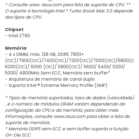
* Consulte www. asus.com para lista de suporte de CPU. **
O suporte à tecnologia Intel ® Turbo Boost Max 3.0 depende
dos tipos de CPU.
Chipset
- Intel Z790
Memória
- 4 x DIMM, máx. 128 GB, DDR5 7800+
(OC)/7600(OC)/7400(OC)/7200(OC)/7000(OC)/6800(OC
6200(OC)/ 6000 (OC)/ 5800(OC)/ 5600/ 5400/ 5200/
5000/ 4800MHz Sem ECC, Memória sem buffer*
- Arquitetura de memória de canal duplo
- Suporta Intel ® Extreme Memory Profile (XMP)
* Tipos de memória suportados, taxa de dados (velocidade)
, e o número de módulos DRAM variam dependendo da
configuração da CPU e da memória, para obter mais
informações, consulte www.asus.com para obter a lista de
suporte de memória.
* Memória DDR5 sem ECC e sem buffer suporta a função
On-Die ECC