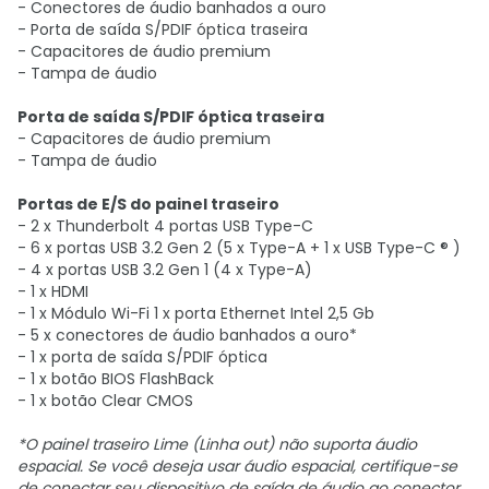
- Conectores de áudio banhados a ouro
- Porta de saída S/PDIF óptica traseira
- Capacitores de áudio premium
- Tampa de áudio
Porta de saída S/PDIF óptica traseira
- Capacitores de áudio premium
- Tampa de áudio
Portas de E/S do painel traseiro
- 2 x Thunderbolt 4 portas USB Type-C
- 6 x portas USB 3.2 Gen 2 (5 x Type-A + 1 x USB Type-C ® )
- 4 x portas USB 3.2 Gen 1 (4 x Type-A)
- 1 x HDMI
- 1 x Módulo Wi-Fi 1 x porta Ethernet Intel 2,5 Gb
- 5 x conectores de áudio banhados a ouro*
- 1 x porta de saída S/PDIF óptica
- 1 x botão BIOS FlashBack
- 1 x botão Clear CMOS
*O painel traseiro Lime (Linha out) não suporta áudio
espacial. Se você deseja usar áudio espacial, certifique-se
de conectar seu dispositivo de saída de áudio ao conector