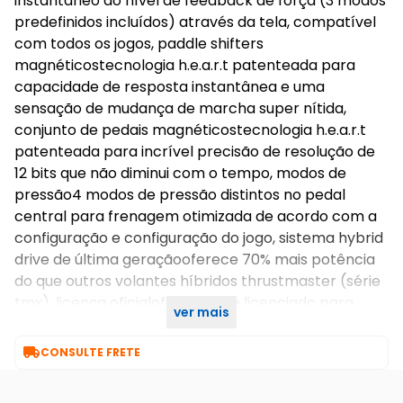
instantâneo do nível de feedback de força (3 modos
predefinidos incluídos) através da tela, compatível
com todos os jogos, paddle shifters
magnéticostecnologia h.e.a.r.t patenteada para
capacidade de resposta instantânea e uma
sensação de mudança de marcha super nítida,
conjunto de pedais magnéticostecnologia h.e.a.r.t
patenteada para incrível precisão de resolução de
12 bits que não diminui com o tempo, modos de
pressão4 modos de pressão distintos no pedal
central para frenagem otimizada de acordo com a
configuração e configuração do jogo, sistema hybrid
drive de última geraçãooferece 70% mais potência
do que outros volantes híbridos thrustmaster (série
tmx), licença oficialoficialmente licenciado para
ver mais
xbox, compatível com xbox series x|s, xbox one e pc]

CONSULTE FRETE