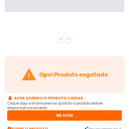



Ops! Produto esgotado

AVISE QUANDO O PRODUTO CHEGAR
Clique aqui e te avisaremos quando o produto estiver
disponível novamente
ME AVISE

SOBRE O PRODUTO
Resumo gerado por IA