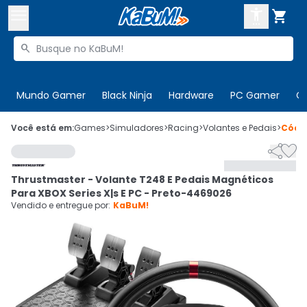



Buscar produtos


Enviar para:
Digite o CEP
Mundo Gamer
Black Ninja
Hardware
PC Gamer
C

Olá. Acesse sua conta
Você está em:
Games
>
Simuladores
>
Racing
>
Volantes e Pedais
>
Códi


ENTRE

Departamentos
Thrustmaster - Volante T248 E Pedais Magnéticos
CADASTRE-SE
Cupons

Para XBOX Series X|s E PC - Preto-4469026
Vendido e entregue por:
KaBuM!
Mais Vendidos

Ativar tradutor em libras
