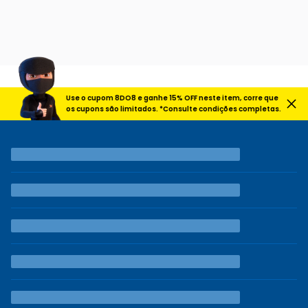
Use o cupom 8DO8 e ganhe 15% OFF neste item, corre que
os cupons são limitados. *Consulte condições completas.