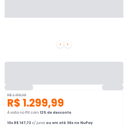


R$ 2.158,98
R$ 1.299,99
À vista no PIX
com
12
% de desconto
10
x
R$ 147,72
s/ juros
ou em até 36x no NuPay