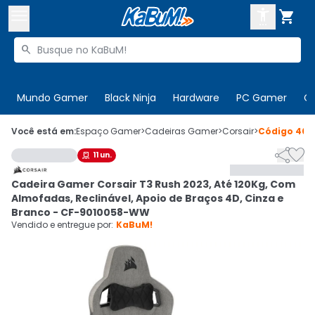



Buscar produtos


Enviar para:
Digite o CEP
Mundo Gamer
Black Ninja
Hardware
PC Gamer
C

Olá. Acesse sua conta
Você está em:
Espaço Gamer
>
Cadeiras Gamer
>
Corsair
>
Código
403


11
un.

ENTRE

Departamentos
Cadeira Gamer Corsair T3 Rush 2023, Até 120Kg, Com
CADASTRE-SE
Cupons

Almofadas, Reclinável, Apoio de Braços 4D, Cinza e
Branco - CF-9010058-WW
Mais Vendidos

Vendido e entregue por:
KaBuM!
Ativar tradutor em libras
