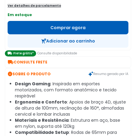
Ver detalhes de parcelamento
Em estoque
Comprar agora
Adicionar ao carrinho

Frete grátis*
Consulte disponibilidade

CONSULTE FRETE

SOBRE O PRODUTO
Resumo gerado por IA
Design Gaming
: Inspirada em esportes
motorizados, com formato anatômico e tecido
respirável
Ergonomia e Conforto
: Apoios de braço 4D, ajuste
de altura de 100mm, reclinação de 160°, almofadas
cervical e lombar inclusas
Materiais e Resistência
: Estrutura em aço, base
em nylon, suporta até 120kg
Compatibilidade Setup
: Rodas de 65mm para