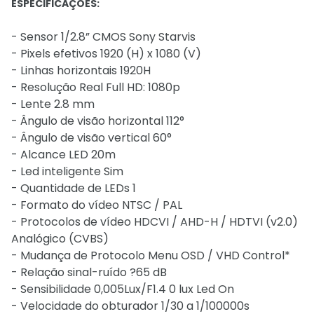
ESPECIFICAÇÕES:
- Sensor 1/2.8” CMOS Sony Starvis
- Pixels efetivos 1920 (H) x 1080 (V)
- Linhas horizontais 1920H
- Resolução Real Full HD: 1080p
- Lente 2.8 mm
- Ângulo de visão horizontal 112°
- Ângulo de visão vertical 60°
- Alcance LED 20m
- Led inteligente Sim
- Quantidade de LEDs 1
- Formato do vídeo NTSC / PAL
- Protocolos de vídeo HDCVI / AHD-H / HDTVI (v2.0)
Analógico (CVBS)
- Mudança de Protocolo Menu OSD / VHD Control*
- Relação sinal-ruído ?65 dB
- Sensibilidade 0,005Lux/F1.4 0 lux Led On
- Velocidade do obturador 1/30 a 1/100000s