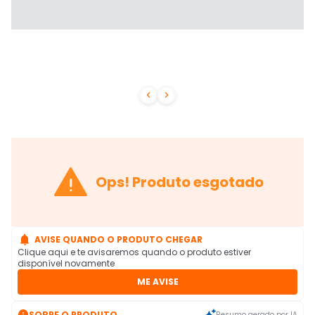



Ops! Produto esgotado

AVISE QUANDO O PRODUTO CHEGAR
Clique aqui e te avisaremos quando o produto estiver
disponível novamente
ME AVISE

SOBRE O PRODUTO
Resumo gerado por IA