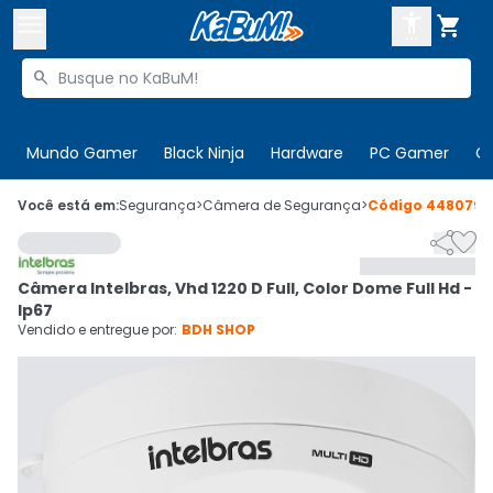



Buscar produtos


Enviar para:
Digite o CEP
Mundo Gamer
Black Ninja
Hardware
PC Gamer
C

Olá. Acesse sua conta
Você está em:
Segurança
>
Câmera de Segurança
>
Código
448079


ENTRE

Departamentos
Câmera Intelbras, Vhd 1220 D Full, Color Dome Full Hd -
CADASTRE-SE
Cupons

Ip67
Vendido e entregue por:
BDH SHOP
Mais Vendidos

Ativar tradutor em libras
