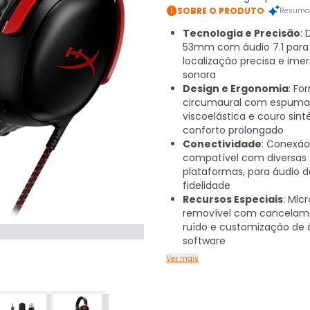

SOBRE O PRODUTO
Resumo 
Tecnologia e Precisão
: 
53mm com áudio 7.1 para
localização precisa e ime
sonora
Design e Ergonomia
: Fo
circumaural com espuma
viscoelástica e couro sint
conforto prolongado
Conectividade
: Conexão
compatível com diversas
plataformas, para áudio d
fidelidade
Recursos Especiais
: Mic
removível com cancelam
ruído e customização de 
software
Ver mais