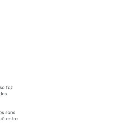
so faz
dos.
os sons
cê entre