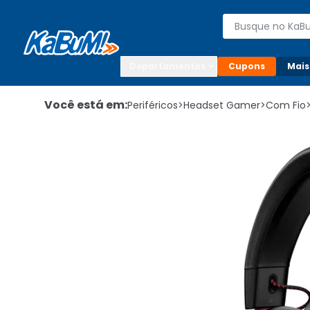
Enviar para:

Buscar produto
Digite o CEP

Departamentos
Cupons
Mais
Você está em:
Periféricos
>
Headset Gamer
>
Com Fio