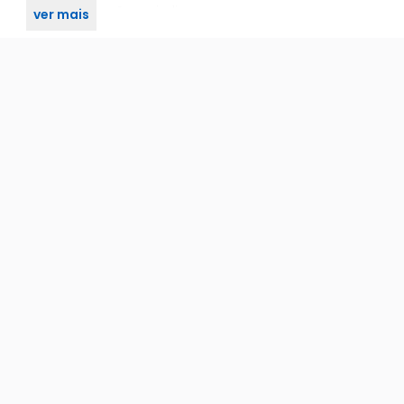
o
ambiente para não prejudicar sua conversa por voz.
ver mais