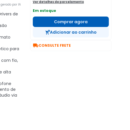
Ver detalhes de parcelamento
gerado por IA
Em estoque
Drivers de
Comprar agora
rsão
Adicionar ao carrinho
rmato

CONSULTE FRETE
ético para
 com fio,
e alta
rofone
ento de
áudio via