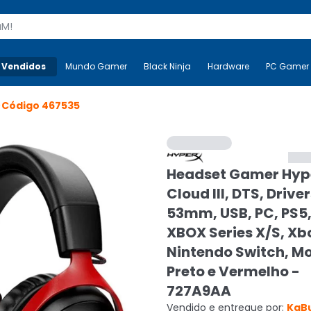
s
 Vendidos
Mais-v-
Mundo Gamer
Mundo Gamer
Black Ninja
Black Ninja
Hardware
Hardware
PC Gamer
>
Código
467535
Headset Gamer Hyp
Cloud III, DTS, Drive
53mm, USB, PC, PS5,
XBOX Series X/S, Xb
Nintendo Switch, Mo
Preto e Vermelho -
727A9AA
Vendido e entregue por:
KaB