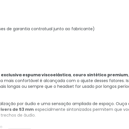
ses de garantia contratual junto ao fabricante)
a
exclusiva espuma viscoelástica
,
couro sintético premium
,
ia mais confortável é alcançada com o ajuste desses fatores. Is
is longas ou sempre que o headset for usado por longos perío
calização por áudio e uma sensação ampliada de espaço. Ouça 
rivers de 53 mm
especialmente sintonizados permitem que vo
trechos de áudio.
do