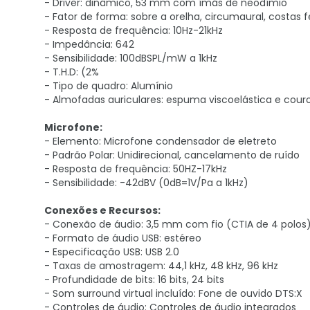
- Driver: dinâmico, 53 mm com ímãs de neodímio
- Fator de forma: sobre a orelha, circumaural, costas
- Resposta de frequência: 10Hz-21kHz
- Impedância: 642
- Sensibilidade: 100dBSPL/mW a 1kHz
- T.H.D: (2%
- Tipo de quadro: Alumínio
- Almofadas auriculares: espuma viscoelástica e cour
Microfone:
- Elemento: Microfone condensador de eletreto
- Padrão Polar: Unidirecional, cancelamento de ruído
- Resposta de frequência: 50HZ-17kHz
- Sensibilidade: -42dBV (0dB=1V/Pa a 1kHz)
Conexões e Recursos:
- Conexão de áudio: 3,5 mm com fio (CTIA de 4 polos
- Formato de áudio USB: estéreo
- Especificação USB: USB 2.0
- Taxas de amostragem: 44,1 kHz, 48 kHz, 96 kHz
- Profundidade de bits: 16 bits, 24 bits
- Som surround virtual incluído: Fone de ouvido DTS:X
- Controles de áudio: Controles de áudio integrados