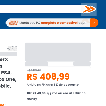
Buscar
PC Gamer
Computadores
Computadores
Periféricos
Periféricos
TV
Venda no KaBuM!
TV
Venda no KaBuM!


erX
rs
R$ 589,46
 PS4,
R$ 408,99
ox One,
bile,
À vista no PIX
com
5
% de desconto
10
x
R$ 43,05
s/ juros
ou em até 36x no
NuPay
uM!