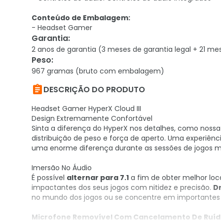
Conteúdo de Embalagem:
- Headset Gamer
Garantia
:
2 anos de garantia (3 meses de garantia legal + 21 me
Peso
:
967 gramas (bruto com embalagem)

DESCRIÇÃO DO PRODUTO
Headset Gamer HyperX Cloud III
Design Extremamente Confortável
Sinta a diferença do HyperX nos detalhes, como noss
distribuição de peso e força de aperto. Uma experiênc
uma enorme diferença durante as sessões de jogos ma
Imersão No Áudio
É possível
alternar para 7.1
a fim de obter melhor lo
impactantes dos seus jogos com nitidez e precisão.
D
no mundo dos jogos ou se concentre em importantes 
Microfone Removível Com Cancelamento De Ruí