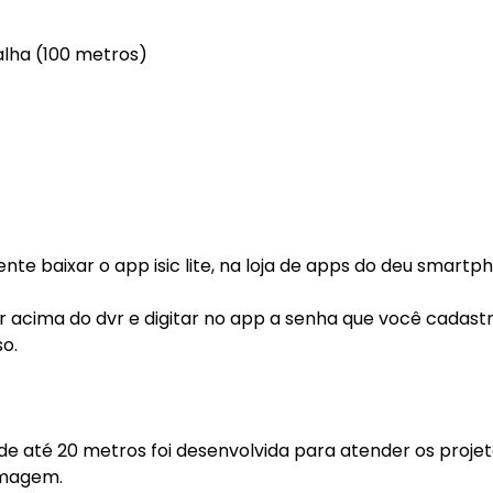
alha (100 metros)
nte baixar o app isic lite, na loja de apps do deu smartp
qr acima do dvr e digitar no app a senha que você cadastr
o.
e até 20 metros foi desenvolvida para atender os proje
imagem.