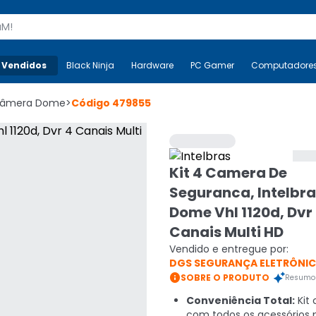
s
 Vendidos
Mais-v-
Black Ninja
Black Ninja
Hardware
Hardware
PC Gamer
PC Gamer
Computadore
Co
âmera Dome
>
Código
479855
Kit 4 Camera De
Seguranca, Intelbr
Dome Vhl 1120d, Dvr
Canais Multi HD
Vendido e entregue por:
DGS SEGURANÇA ELETRÔNI

SOBRE O PRODUTO
Resumo 
Conveniência Total:
Kit
com todos os acessórios