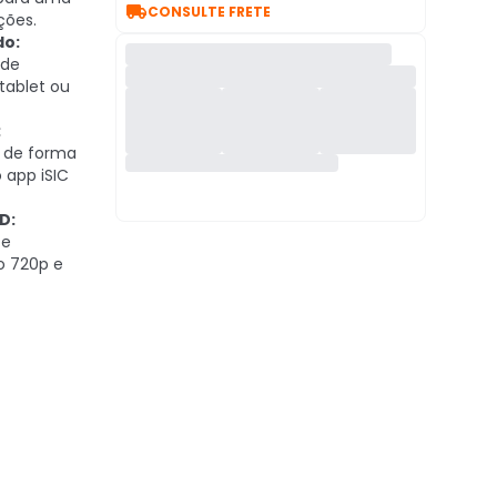

CONSULTE FRETE
ções.
do:
 de
 tablet ou
:
e de forma
o app iSIC
D:
 e
o 720p e