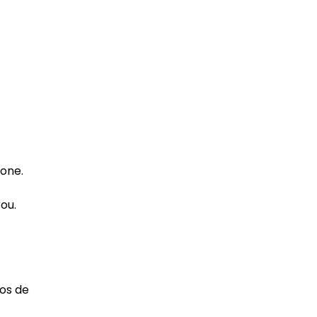
hone.
ou.
tos de