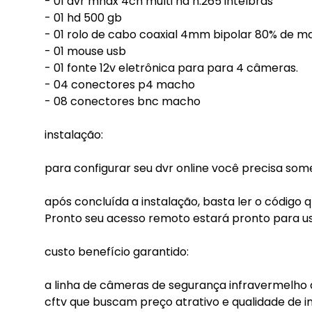
- 01 dvr mhdx 4ch multi hd h.265 intelbras
- 01 hd 500 gb
- 01 rolo de cabo coaxial 4mm bipolar 80% de m
- 01 mouse usb
- 01 fonte 12v eletrônica para para 4 câmeras.
- 04 conectores p4 macho
- 08 conectores bnc macho
instalação:
para configurar seu dvr online você precisa some
após concluída a instalação, basta ler o código 
Pronto seu acesso remoto estará pronto para us
custo benefício garantido:
a linha de câmeras de segurança infravermelho d
cftv que buscam preço atrativo e qualidade de 