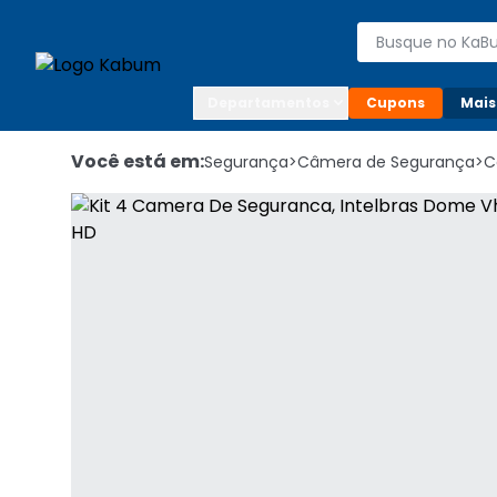
Enviar para:

Buscar produto
Digite o CEP

Departamentos
Cupons
Mais
Você está em:
Segurança
>
Câmera de Segurança
>
C