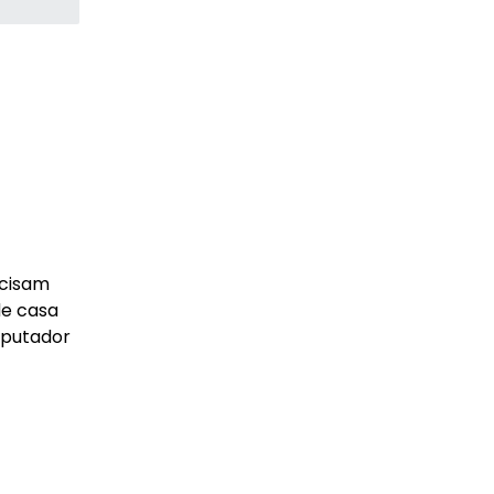
ecisam
de casa
mputador