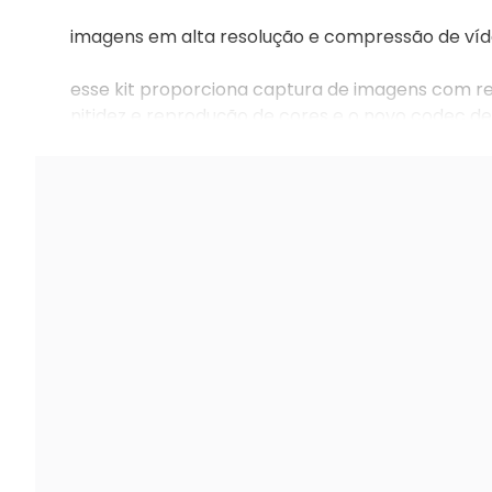
imagens em alta resolução e compressão de víd
esse kit proporciona captura de imagens com re
nitidez e reprodução de cores e o novo codec de 