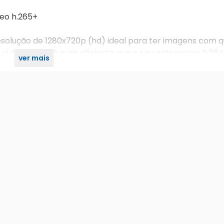
eo h.265+
solução de 1280x720p (hd) ideal para ter imagens com q
vídeo h.265 , é mais eficiente que o seu antecessor h.264
ver mais