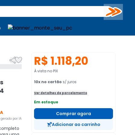
Buscar
s
mputadores
Periféricos
Periféricos
TV
Venda no KaBuM!
TV
Venda no KaBuM!
R$ 1.118,20


À vista no PIX
as
10
x no cartão
s/ juros
 4
Ver detalhes de parcelamento
Em estoque
CA
Comprar agora
gerado por IA
Adicionar ao carrinho
 completo
 para uma