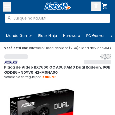



Buscar produtos


Enviar para:
Digite o CEP
Mundo Gamer
Black Ninja
Hardware
PC Gamer
C

Olá. Acesse sua conta
Você está em:
Hardware
>
Placa de vídeo (VGA)
>
Placa de vídeo AMD
>
C


ENTRE

Departamentos
Placa de Vídeo RX7600 OC ASUS AMD Dual Radeon, 8GB
CADASTRE-SE
Cupons

GDDR6 - 90YV0IH2-M0NA00
Vendido e entregue por:
KaBuM!
Mais Vendidos

Ativar tradutor em libras
