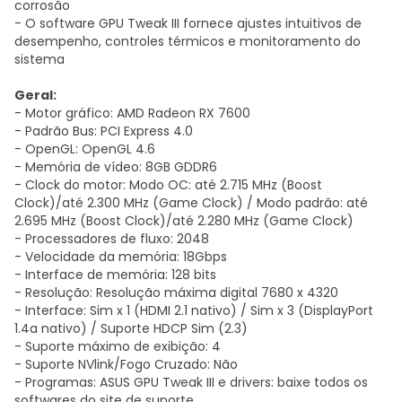
corrosão
- O software GPU Tweak III fornece ajustes intuitivos de
desempenho, controles térmicos e monitoramento do
sistema
Geral:
- Motor gráfico: AMD Radeon RX 7600
- Padrão Bus: PCI Express 4.0
- OpenGL: OpenGL 4.6
- Memória de vídeo: 8GB GDDR6
- Clock do motor: Modo OC: até 2.715 MHz (Boost
Clock)/até 2.300 MHz (Game Clock) / Modo padrão: até
2.695 MHz (Boost Clock)/até 2.280 MHz (Game Clock)
- Processadores de fluxo: 2048
- Velocidade da memória: 18Gbps
- Interface de memória: 128 bits
- Resolução: Resolução máxima digital 7680 x 4320
- Interface: Sim x 1 (HDMI 2.1 nativo) / Sim x 3 (DisplayPort
1.4a nativo) / Suporte HDCP Sim (2.3)
- Suporte máximo de exibição: 4
- Suporte NVlink/Fogo Cruzado: Não
- Programas: ASUS GPU Tweak III e drivers: baixe todos os
softwares do site de suporte.