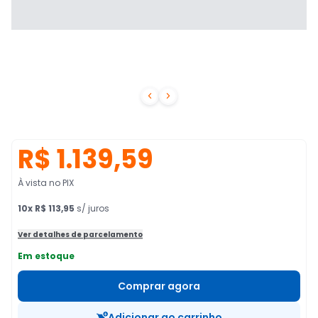


R$ 1.139,59
À vista no PIX
10
x
R$ 113,95
s/ juros
Ver detalhes de parcelamento
Em estoque
Comprar agora
Adicionar ao carrinho