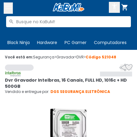



Buscar produtos


Enviar para:
Digite o CEP
Black Ninja
Hardware
PC Gamer
Computadores
P

Olá. Acesse sua conta
Você está em:
Segurança
>
Gravador
>
DVR
>
Código
521048


ENTRE

Departamentos
Dvr Gravador Intelbras, 16 Canais, FULL HD, 1016c + HD
CADASTRE-SE
Cupons

500GB
Vendido e entregue por:
DGS SEGURANÇA ELETRÔNICA
Mais Vendidos

Ativar tradutor em libras
