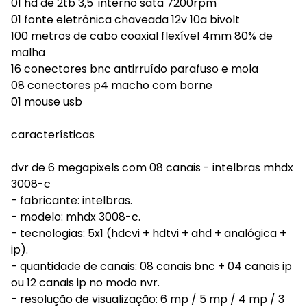
01 hd de 2tb 3,5' interno sata 7200rpm
01 fonte eletrônica chaveada 12v 10a bivolt
100 metros de cabo coaxial flexível 4mm 80% de
malha
16 conectores bnc antirruído parafuso e mola
08 conectores p4 macho com borne
01 mouse usb
características
dvr de 6 megapixels com 08 canais - intelbras mhdx
3008-c
- fabricante: intelbras.
- modelo: mhdx 3008-c.
- tecnologias: 5x1 (hdcvi + hdtvi + ahd + analógica +
ip).
- quantidade de canais: 08 canais bnc + 04 canais ip
ou 12 canais ip no modo nvr.
- resolução de visualização: 6 mp / 5 mp / 4 mp / 3