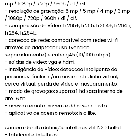
mp / 1080p / 720p / 960h / d1 / cif.
- resolução de gravação: 6 mp / 5 mp / 4 mp / 3 mp
/ 1080p / 720p / 960h / d1 / cif.
- compressão de vídeo: h.265+, h.265, h.264+, h.264h,
h.264, h.264b.
- conexão de rede: compatível com redes wi-fi
através de adaptador usb (vendido
separadamente) e cabo rj45 (10/100 mbps).
- saídas de vídeo: vga e hdmi.
- inteligência de vídeo: detecção inteligente de
pessoas, veículos e/ou movimento, linha virtual,
cerca virtual, perda de vídeo e mascaramento.
- modo de gravação: suporta 1 hd sata interno de
até 18 tb.
- acesso remoto: nuvem e ddns sem custo.
- aplicativo de acesso remoto: isic lite.
câmera de alta definição intelbras vhl 1220 bullet
- fabricante: intelbras.