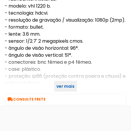
- modelo: vhl 1220 b.
- tecnologia: hdcvi.
- resolução de gravação / visualização: 1080p (2mp).
- formato: bullet.
- lente: 3.6 mm.
- sensor: 1/2.7' 2 megapixels cmos.
- ângulo de visão horizontal: 96°.
- ângulo de visão vertical: 51°.
- conectores: bnc fêmea e p4 fêmea.
- case: plástico.
- proteção: ip66 (proteção contra poeira e chuva) e
antivandalismo.
ver mais
- infravermelho: sim - 20 metros.

CONSULTE FRETE