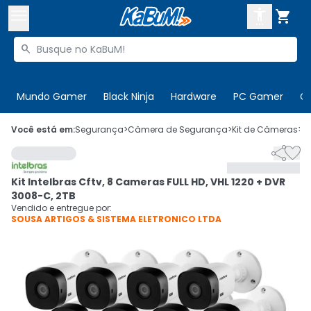



Buscar produtos


Enviar para:
Digite o CEP
Mundo Gamer
Black Ninja
Hardware
PC Gamer
C

Olá. Acesse sua conta
Você está em:
Segurança
>
Câmera de Segurança
>
Kit de Câmeras
>
C


ENTRE

Departamentos
Kit Intelbras Cftv, 8 Cameras FULL HD, VHL 1220 + DVR
CADASTRE-SE
Cupons

3008-C, 2TB
Vendido e entregue por:
SOUSA ARTIGOS & SISTEMA ELETRONICO LTDA
Mais Vendidos

Ativar tradutor em libras
