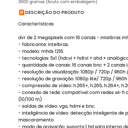
2600 gramas (bruto com embalagem)

DESCRIÇÃO DO PRODUTO
Características
dvr de 2 megapixels com 16 canais - intelbras mh
- fabricante: intelbras.
- modelo: mhdx 1216.
- tecnologias: 5x1 (hdcvi + hdtvi + ahd + analógica
- quantidade de canais: 16 canais bnc + 2 canais 
- resolução de visualização: 1080p / 720p / 960h / 
- resolução de gravação: 1080p lite/ 720p / 960h / 
- compressão de vídeo: h.265+, h.265, h.264+, h.2
- conexão de rede: compatível com redes wi-fi
(10/100 m).
- saídas de vídeo: vga, hdmi e bnc.
- inteligência de vídeo: detecção inteligente de
mascaramento.
- modo de gravação: suporta 1 hd sata interno de