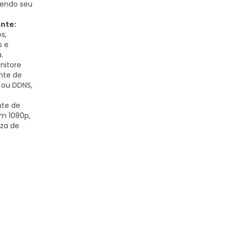
egendo seu
nte:
s,
s e
.
nitore
nte de
 ou DDNS,
.
ute de
em 1080p,
eza de