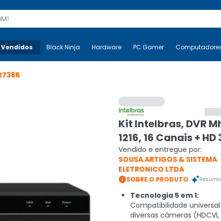
s
 Vendidos
Mais-v-
Black Ninja
Black Ninja
Hardware
Hardware
PC Gamer
PC Gamer
Computadore
Co
27386
Kit Intelbras, DVR 
1216, 16 Canais + HD
Vendido e entregue por:
SOUSA ARTIGOS & SISTEMA
ELETRONICO LTDA

SOBRE O PRODUTO
Resumo 
Tecnologia 5 em 1:
Compatibilidade universa
diversas câmeras (HDCVI, 