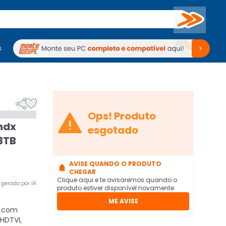
Buscar
s
mputadores
Periféricos
Periféricos
TV
Venda no KaBuM!
TV
Venda no KaBuM!



Ops! Produto
Mhdx
esgotado
 3TB
AVISE QUANDO O PRODUTO

CHEGAR
Clique aqui e te avisaremos quando o
gerado por IA
produto estiver disponível novamente
ME AVISE
l com
HDTVI,