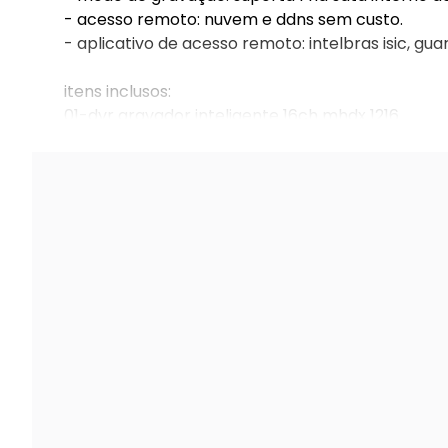
- acesso remoto: nuvem e ddns sem custo.
- aplicativo de acesso remoto: intelbras isic, gua
itens inclusos:
01-dvr gravador inteligente 16ch mhdx 1216
01-hd 3tb