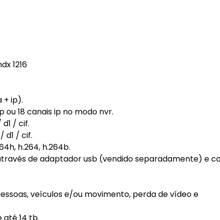
dx 1216
 + ip).
ip ou 18 canais ip no modo nvr.
d1 / cif.
d1 / cif.
64h, h.264, h.264b.
 através de adaptador usb (vendido separadamente) e ca
 pessoas, veículos e/ou movimento, perda de vídeo e
 até 14 tb.