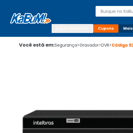
Enviar para:

Buscar produto
Digite o CEP

Departamentos
Cupons
Mais
Você está em:
Segurança
>
Gravador
>
DVR
>
Código
5