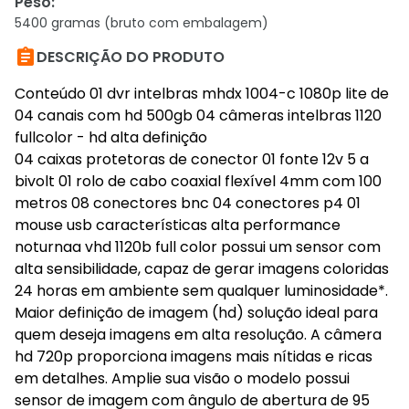
Peso
:
5400 gramas (bruto com embalagem)

DESCRIÇÃO DO PRODUTO
Conteúdo 01 dvr intelbras mhdx 1004-c 1080p lite de
04 canais com hd 500gb 04 câmeras intelbras 1120
fullcolor - hd alta definição
04 caixas protetoras de conector 01 fonte 12v 5 a
bivolt 01 rolo de cabo coaxial flexível 4mm com 100
metros 08 conectores bnc 04 conectores p4 01
mouse usb características alta performance
noturnaa vhd 1120b full color possui um sensor com
alta sensibilidade, capaz de gerar imagens coloridas
24 horas em ambiente sem qualquer luminosidade*.
Maior definição de imagem (hd) solução ideal para
quem deseja imagens em alta resolução. A câmera
hd 720p proporciona imagens mais nítidas e ricas
em detalhes. Amplie sua visão o modelo possui
sensor de imagem com ângulo de abertura de 95