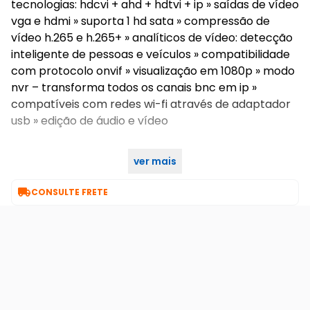
tecnologias: hdcvi + ahd + hdtvi + ip » saídas de vídeo
vga e hdmi » suporta 1 hd sata » compressão de
vídeo h.265 e h.265+ » analíticos de vídeo: detecção
inteligente de pessoas e veículos » compatibilidade
com protocolo onvif » visualização em 1080p » modo
nvr – transforma todos os canais bnc em ip »
compatíveis com redes wi-fi através de adaptador
usb » edição de áudio e vídeo
ver mais

CONSULTE FRETE