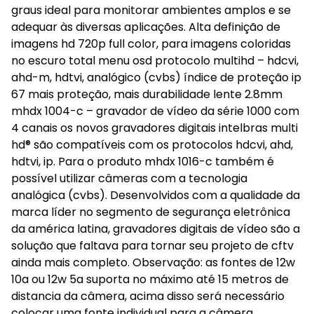
graus ideal para monitorar ambientes amplos e se
adequar às diversas aplicações. Alta definição de
imagens hd 720p full color, para imagens coloridas
no escuro total menu osd protocolo multihd – hdcvi,
ahd-m, hdtvi, analógico (cvbs) índice de proteção ip
67 mais proteção, mais durabilidade lente 2.8mm
mhdx 1004-c – gravador de vídeo da série 1000 com
4 canais os novos gravadores digitais intelbras multi
hd® são compatíveis com os protocolos hdcvi, ahd,
hdtvi, ip. Para o produto mhdx 1016-c também é
possível utilizar câmeras com a tecnologia
analógica (cvbs). Desenvolvidos com a qualidade da
marca líder no segmento de segurança eletrônica
da américa latina, gravadores digitais de vídeo são a
solução que faltava para tornar seu projeto de cftv
ainda mais completo. Observação: as fontes de 12w
10a ou 12w 5a suporta no máximo até 15 metros de
distancia da câmera, acima disso será necessário
colocar uma fonte individual para a câmera