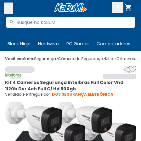



Buscar produtos


Enviar para:
Digite o CEP
Black Ninja
Hardware
PC Gamer
Computadores
P

Olá. Acesse sua conta
Você está em:
Segurança
>
Câmera de Segurança
>
Kit de Câmeras
>
C


ENTRE

Departamentos
Kit 4 Cameras Segurança Intelbras Full Color Vhd
CADASTRE-SE
Cupons

1120b Dvr 4ch Full C/ Hd 500gb .
Vendido e entregue por:
DGS SEGURANÇA ELETRÔNICA
Mais Vendidos

Ativar tradutor em libras
