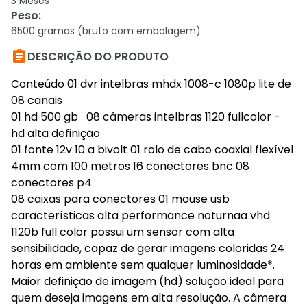
3 Meses
Peso
:
6500 gramas (bruto com embalagem)

DESCRIÇÃO DO PRODUTO
Conteúdo 01 dvr intelbras mhdx 1008-c 1080p lite de
08 canais
01 hd 500 gb 08 câmeras intelbras 1120 fullcolor -
hd alta definição
01 fonte 12v 10 a bivolt 01 rolo de cabo coaxial flexível
4mm com 100 metros 16 conectores bnc 08
conectores p4
08 caixas para conectores 01 mouse usb
características alta performance noturnaa vhd
1120b full color possui um sensor com alta
sensibilidade, capaz de gerar imagens coloridas 24
horas em ambiente sem qualquer luminosidade*.
Maior definição de imagem (hd) solução ideal para
quem deseja imagens em alta resolução. A câmera