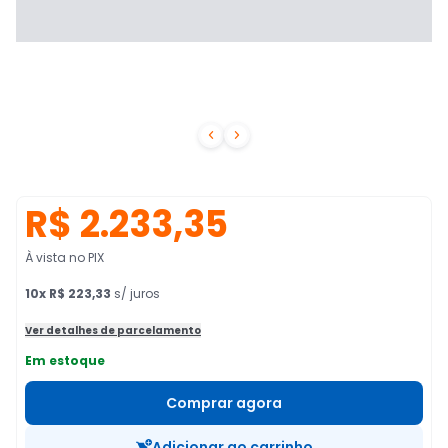


R$ 2.233,35
À vista no PIX
10
x
R$ 223,33
s/ juros
Ver detalhes de parcelamento
Em estoque
Comprar agora
Adicionar ao carrinho