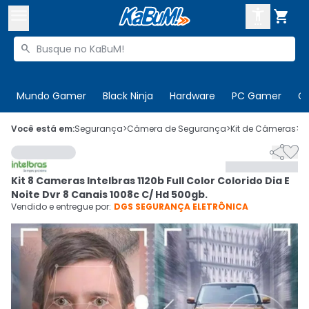



Buscar produtos


Enviar para:
Digite o CEP
Mundo Gamer
Black Ninja
Hardware
PC Gamer
C

Olá. Acesse sua conta
Você está em:
Segurança
>
Câmera de Segurança
>
Kit de Câmeras
>
C


ENTRE

Departamentos
Kit 8 Cameras Intelbras 1120b Full Color Colorido Dia E
CADASTRE-SE
Cupons

Noite Dvr 8 Canais 1008c C/ Hd 500gb.
Vendido e entregue por:
DGS SEGURANÇA ELETRÔNICA
Mais Vendidos

Ativar tradutor em libras
