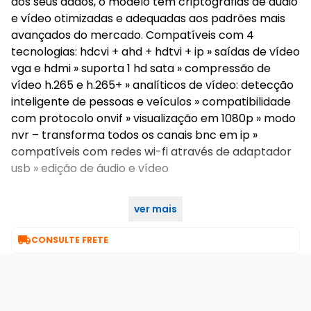
aos seus dados, o modelo tem criptografias de áudio
e vídeo otimizadas e adequadas aos padrões mais
avançados do mercado. Compatíveis com 4
tecnologias: hdcvi + ahd + hdtvi + ip » saídas de vídeo
vga e hdmi » suporta 1 hd sata » compressão de
vídeo h.265 e h.265+ » analíticos de vídeo: detecção
inteligente de pessoas e veículos » compatibilidade
com protocolo onvif » visualização em 1080p » modo
nvr – transforma todos os canais bnc em ip »
compatíveis com redes wi-fi através de adaptador
usb » edição de áudio e vídeo
ver mais

CONSULTE FRETE