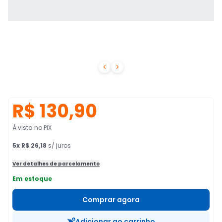


R$ 130,90
À vista no PIX
5
x
R$ 26,18
s/ juros
Ver detalhes de parcelamento
Em estoque
Comprar agora
Adicionar ao carrinho