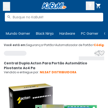



Buscar produtos


Enviar para:
Digite o CEP
Mundo Gamer
Black Ninja
Hardware
PC Gamer
C

Olá. Acesse sua conta
Você está em:
Segurança
>
Portão
>
Automatizador de Portão
>
Código


ENTRE

Departamentos
Central Dupla Acton Para Portão Automático
CADASTRE-SE
Cupons

Pivotante Ac4 Pa
Vendido e entregue por:
NILSAT DISTRIBUIDORA
Mais Vendidos

Ativar tradutor em libras
