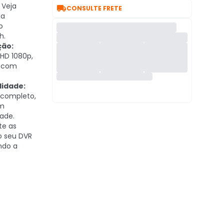
Veja

CONSULTE FRETE
na
o
h.
ção:
 HD 1080p,
e com
lidade:
completo,
om
ade.
te as
o seu DVR
ando a