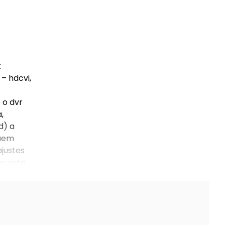
t
– hdcvi,
 o dvr
,
d) a
quem
ajustes
ão esta