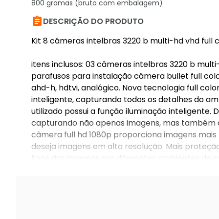
800 gramas (bruto com embalagem)

DESCRIÇÃO DO PRODUTO
Kit 8 câmeras intelbras 3220 b multi-hd vhd ful
itens inclusos: 03 câmeras intelbras 3220 b mult
parafusos para instalação câmera bullet full col
ahd-h, hdtvi, analógico. Nova tecnologia full col
inteligente, capturando todos os detalhes do am
utilizado possui a função iluminação inteligent
capturando não apenas imagens, mas também audi
câmera full hd 1080p proporciona imagens mais n
deseja imagens em alta resolução. Mais proteção,
finos das imagens em diferentes ambientes de ins
disponível nos dvrs intelbras multi hd.