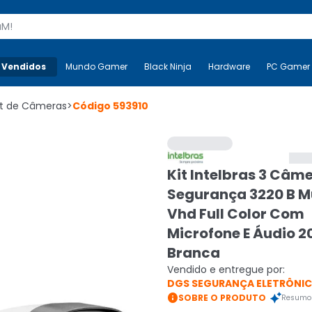
s
 Vendidos
Mais-v-
Mundo Gamer
Mundo Gamer
Black Ninja
Black Ninja
Hardware
Hardware
PC Gamer
it de Câmeras
>
Código
593910
Kit Intelbras 3 Câm
Segurança 3220 B M
Vhd Full Color Com
Microfone E Áudio 
Branca
Vendido e entregue por:
DGS SEGURANÇA ELETRÔNI

SOBRE O PRODUTO
Resumo 