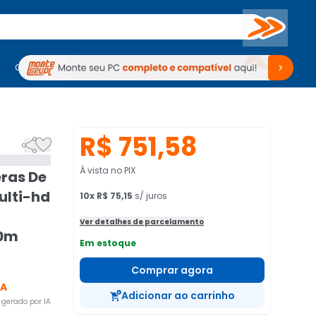
Buscar
PC Gamer
Computadores
Computadores
Periféricos
Periféricos
TV
Venda no KaBuM!
TV
Venda no KaBuM!
R$ 751,58


À vista no PIX
eras De
ulti-hd
10
x
R$ 75,15
s/ juros
Ver detalhes de parcelamento
20m
Em estoque
Comprar agora
CA
Adicionar ao carrinho
gerado por IA