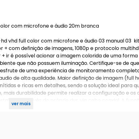
l color com microfone e áudio 20m branca
i-hd vhd full color com microfone e áudio 03 manual 03 ki
or + com definição de imagens, 1080p e protocolo multihd 
or + ir é possível acionar a imagem colorida de uma forma
biente que não possuem iluminação. Certifique-se de que
e. Desfrute de uma experiência de monitoramento completa
o de alta qualidade. Maior definição de imagem (full h
ítidas e ricas em detalhes, sendo a solução ideal para 
 mais durabilidade permite realizar a configuração e os 
talação através do próprio dvr, via cabo coaxial. A funç
ver mais